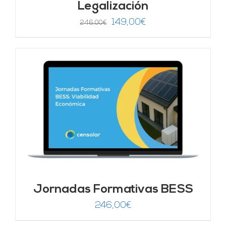
Legalización
El
El
149,00
€
246,00
€
precio
precio
original
actual
era:
es:
246,00€.
149,00€.
Jornadas Formativas BESS
246,00
€