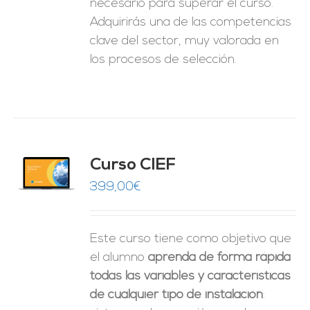
necesario para superar el curso.
Adquirirás una de las competencias
clave del sector, muy valorada en
los procesos de selección.
Curso CIEF
O
399,00
€
ES
Este curso tiene como objetivo que
el alumno
aprenda de forma rápida
todas las variables y características
de cualquier tipo de instalación
: