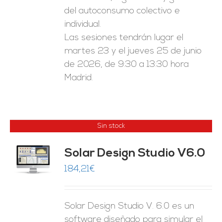
del autoconsumo colectivo e
individual.
Las sesiones tendrán lugar el
martes 23 y el jueves 25 de junio
de 2026, de 9:30 a 13:30 hora
Madrid.
Sin stock
Solar Design Studio V6.0
ES
184,21
€
Solar Design Studio V. 6.0 es un
software diseñado para simular el