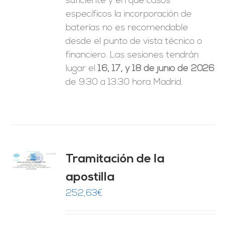
suficiente y en qué casos
específicos la incorporación de
baterías no es recomendable
desde el punto de vista técnico o
financiero. Las sesiones tendrán
lugar el
16, 17, y 18 de junio de 2026
de 9:30 a 13:30 hora Madrid.
Tramitación de la
O
apostilla
ES
252,63
€