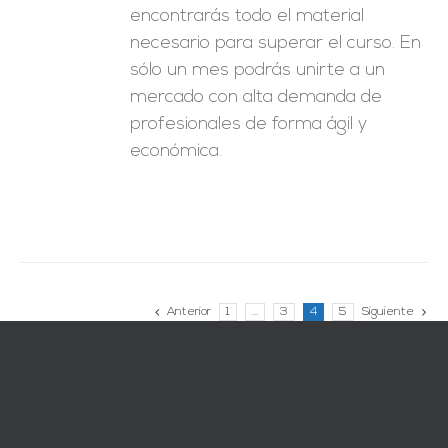
encontrarás todo el material
necesario para superar el curso. En
sólo un mes podrás unirte a un
mercado con alta demanda de
profesionales de forma ágil y
económica.
Anterior
1
…
3
4
5
Siguiente