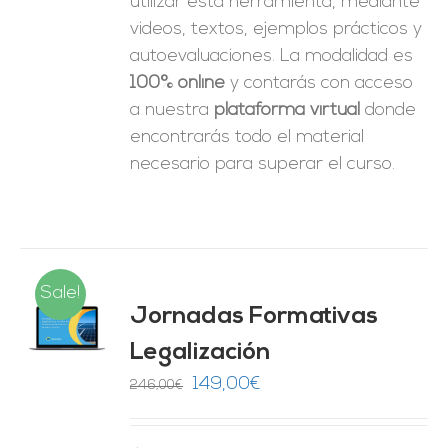
utilizar esta herramienta, mediante
videos, textos, ejemplos prácticos y
autoevaluaciones. La modalidad es
100% online
y contarás con acceso
a nuestra
plataforma virtual
donde
encontrarás todo el material
necesario para superar el curso.
Sale!
Jornadas Formativas
O
Legalización
ES
El
El
149,00
€
246,00
€
precio
precio
original
actual