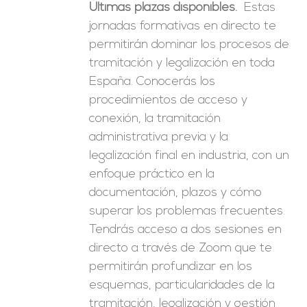
Últimas plazas disponibles.
Estas
era:
es:
jornadas formativas en directo te
246,00€.
149,00€.
permitirán dominar los procesos de
tramitación y legalización en toda
España. Conocerás los
procedimientos de acceso y
conexión, la tramitación
administrativa previa y la
legalización final en industria, con un
enfoque práctico en la
documentación, plazos y cómo
superar los problemas frecuentes.
Tendrás acceso a dos sesiones en
directo a través de Zoom que te
permitirán profundizar en los
esquemas, particularidades de la
tramitación, legalización y gestión