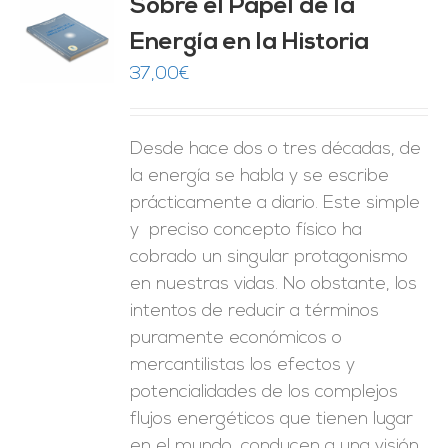
Sobre el Papel de la
Energía en la Historia
O
37,00
€
ES
Desde hace dos o tres décadas, de
la energía se habla y se escribe
prácticamente a diario. Este simple
y preciso concepto físico ha
cobrado un singular protagonismo
en nuestras vidas. No obstante, los
intentos de reducir a términos
puramente económicos o
mercantilistas los efectos y
potencialidades de los complejos
flujos energéticos que tienen lugar
en el mundo, conducen a una visión