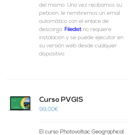
del mismo. Una vez recibamos su
petición, le remitiremos un email
automático con el enlace de
descarga.
Fil
edist
no requiere
instalación y se puede ejecutar en
su versión web desde cualquier
dispositivo.
Curso PVGIS
O
99,00
€
ES
El curso Photovoltaic Geographical