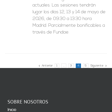
actuales. Las sesiones tendrán
lugar los días 12, 13 y 14 de mayo de
2026, de 09:30 a 13:30 hora
Madrid. Parcialmente bonificables a
través de Fundae.
Anterior
1
…
3
4
5
Siguiente
SOBRE NOSOTROS
Inicio