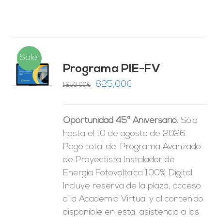
Sale!
Programa PIE-FV
O
El
El
625,00
€
1.250,00
€
precio
precio
ES
original
actual
Oportunidad 45º Aniversario.
Sólo
era:
es:
hasta el 10 de agosto de 2026.
1.250,00€.
625,00€.
Pago total del Programa Avanzado
de Proyectista Instalador de
Energía Fotovoltaica 100% Digital.
Incluye reserva de la plaza, acceso
a la Academia Virtual y al contenido
disponible en esta, asistencia a las