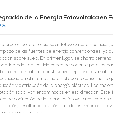
egración de la Energía Fotovoltaica en Ed
00
€
ntegración de la energía solar fotovoltaica en edificios
mplazo de las fuentes de energía convencionales, ya q
alación sobre suelo. En primer lugar, se ahorra terreno p
r orientados del edificio hacen de soporte para los pan
ién ahorra material constructivo: tejas, vidrios, mate
lectricidad en el mismo sitio en el que se consume, lo 
ucción y distribución de la energía eléctrica. Las mejor
tación social van encaminadas en esa dirección. Este l
ica de conjunción de los paneles fotovoltaicos con lo
dificación, resaltando la visión dual de los módulos fot
mentos constructivos.