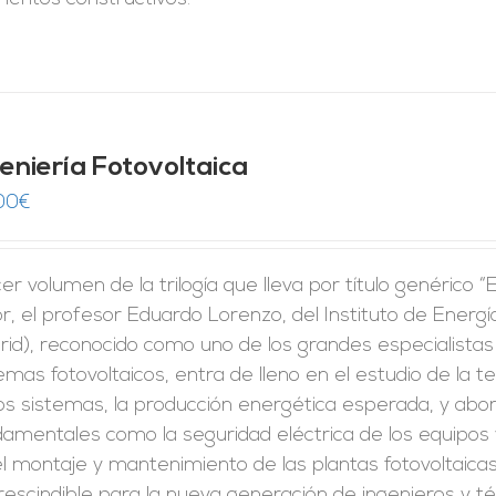
geniería Fotovoltaica
00
€
er volumen de la trilogía que lleva por título genérico “
r, el profesor Eduardo Lorenzo, del Instituto de Energí
id), reconocido como uno de los grandes especialistas 
emas fotovoltaicos, entra de lleno en el estudio de la 
los sistemas, la producción energética esperada, y ab
amentales como la seguridad eléctrica de los equipos 
l montaje y mantenimiento de las plantas fotovoltaicas.
escindible para la nueva generación de ingenieros y t