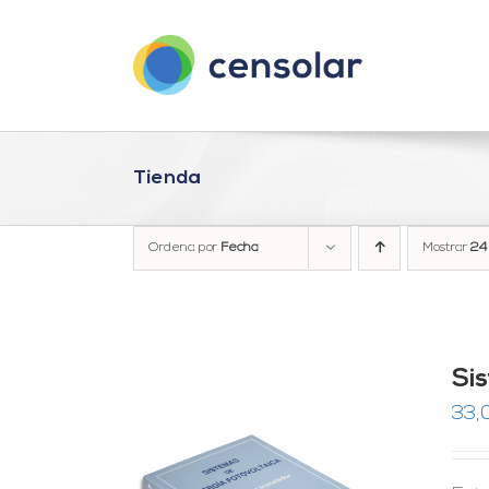
Saltar
al
contenido
Tienda
Ordena por
Fecha
Mostrar
24
Si
33,