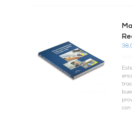
Ma
Re
38,
RRITO
/
LES
Este
enc
tras
bue
pro
con 