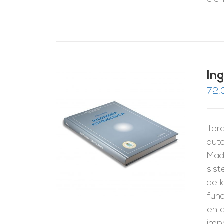
In
72,
Terc
RRITO
/
LES
auto
Madr
sist
de 
fund
en e
impr