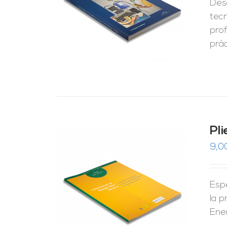
Desc
RRITO
/
LES
tecn
pro
prác
Pl
9,0
Esp
RRITO
/
LES
la p
Ene