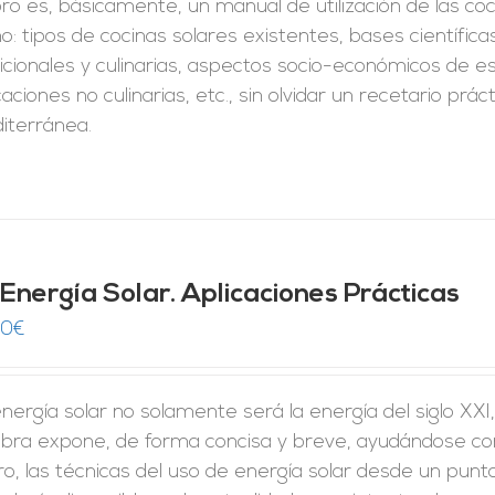
ibro es, básicamente, un manual de utilización de las co
: tipos de cocinas solares existentes, bases científic
icionales y culinarias, aspectos socio-económicos de est
caciones no culinarias, etc., sin olvidar un recetario prá
iterránea.
 Energía Solar. Aplicaciones Prácticas
00
€
nergía solar no solamente será la energía del siglo XXI
bra expone, de forma concisa y breve, ayudándose con 
o, las técnicas del uso de energía solar desde un punt