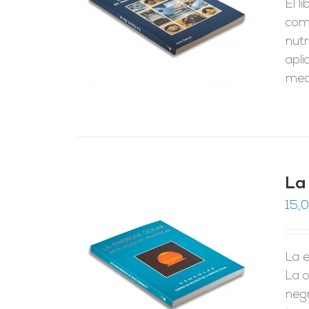
El l
RRITO
/
LES
como
nutr
apli
med
La
15,
La e
RRITO
/
LES
La o
negr