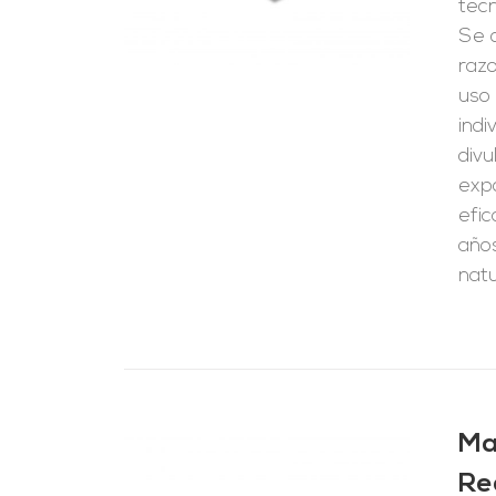
tecn
Se d
raz
uso 
indi
divu
exp
efi
años
natu
Ma
Re