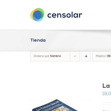
Saltar
al
contenido
Tienda
Ordena por
Nombre
Mostrar
36
La
19,