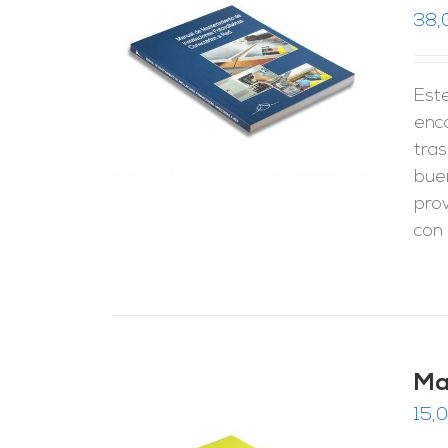
38,
RRITO
/
LES
Este
enc
tras
bue
pro
con 
Ma
15,