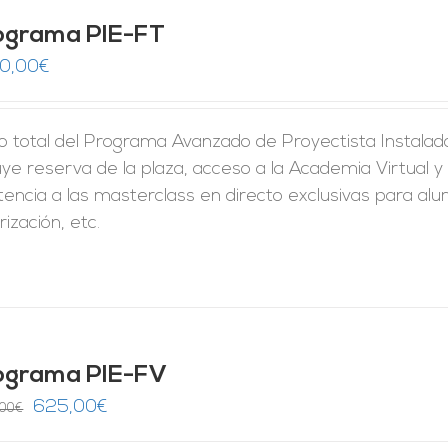
ograma PIE-FT
50,00
€
o total del Programa Avanzado de Proyectista Instalado
uye reserva de la plaza, acceso a la Academia Virtual y 
tencia a las masterclass en directo exclusivas para al
rización, etc.
ograma PIE-FV
El
El
625,00
€
,00
€
precio
precio