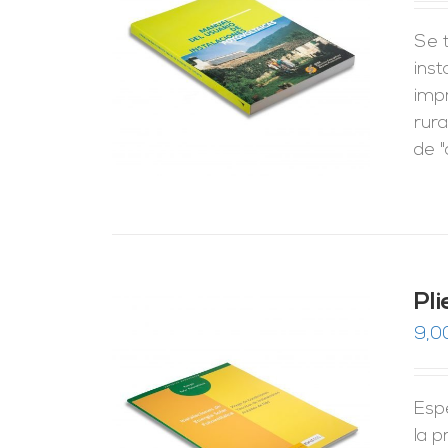
Se t
RRITO
/
LES
inst
imp
rura
de "
Pl
9,0
Esp
RRITO
/
LES
la p