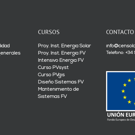
CURSOS
CONTACTO
lidad
Proy. Inst. Energía Solar
info@censola
Teléfono: +34
generales
Proy. Inst. Energía FV
Intensivo Energía FV
Curso PVsyst
Curso PVgis
Diseño Sistemas FV
Mantenimiento de
Sistemas FV