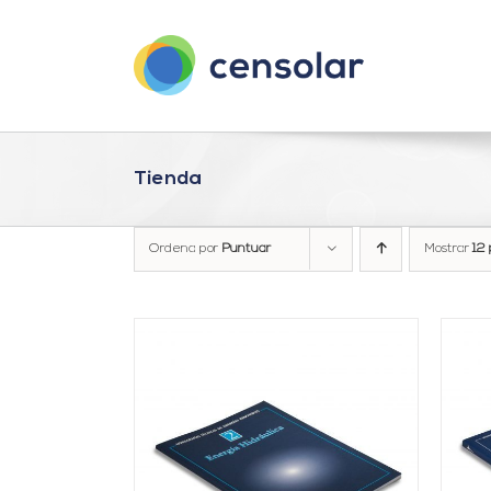
Saltar
al
contenido
Tienda
Ordena por
Puntuar
Mostrar
12 
ARRITO
/
AÑADIR AL CARRITO
/
LLES
DETALLES