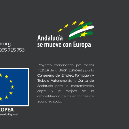
r.org
 955 725 753
Proyecto cofinanciado por fondos
FEDER
de la
Unión Europea
y por la
Consejería de Empleo, Formación y
Trabajo Autónomo
de la
Junta de
Andalucía
para la modernización
digital y la mejora de la
competitividad de las entidades de
economía social.