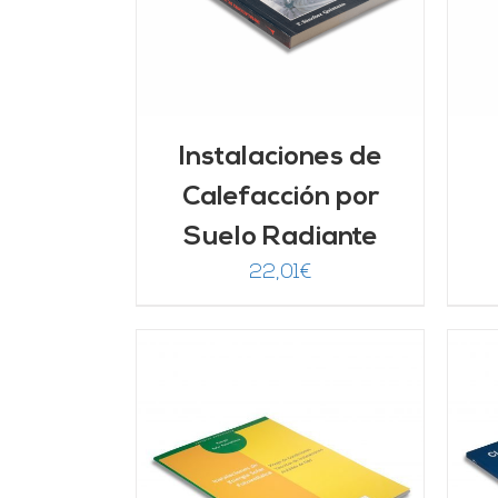
Instalaciones de
Calefacción por
Suelo Radiante
22,01
€
ARRITO
/
AÑADIR AL CARRITO
/
LLES
DETALLES