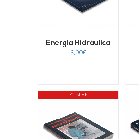
Energía Hidráulica
9,00
€
Sin stock
AÑADIR AL CARRITO
/
LLES
DETALLES