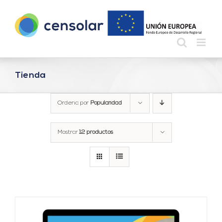
Saltar
al
contenido
Tienda
Ordena por
Popularidad
Mostrar
12 productos