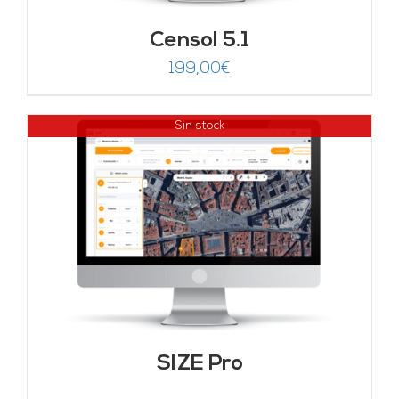
Censol 5.1
199,00
€
Sin stock
SIZE Pro