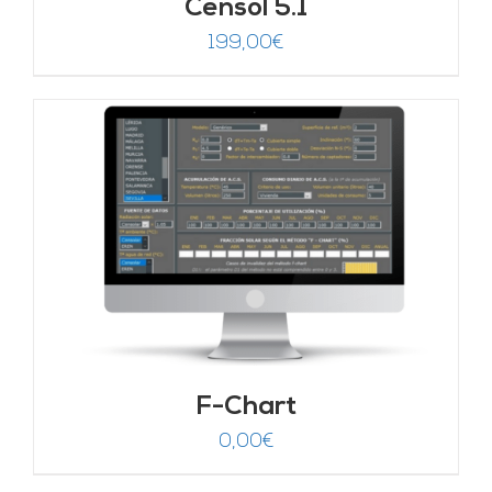
Censol 5.1
199,00
€
F-Chart
0,00
€