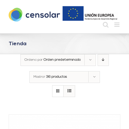
Saltar
al
contenido
Tienda
Ordena por
Orden predeterminado
Mostrar
36 productos