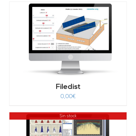
Filedist
0,00
€
Sin stock