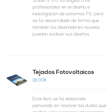
Studio V. 6.0 va dirigido a los
profesionales en el diseño e
investigación de sistemas FV, pero
se ha desarrollado de forma que
también los diseñadores noveles
puedan evaluar sus diseños.
Tejados Fotovoltaicos
18,00
€
O
ES
Este libro se ha elaborado
pensando en resolver las dudas que