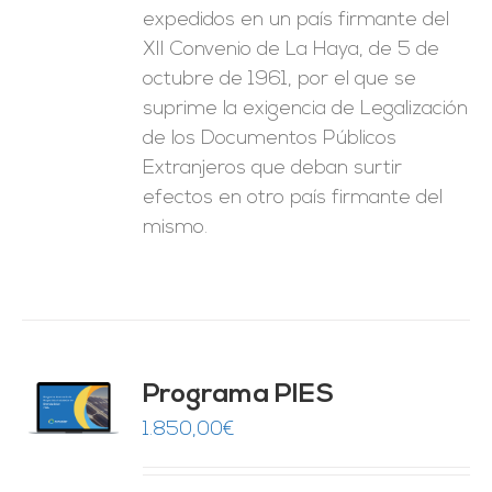
expedidos en un país firmante del
XII Convenio de La Haya, de 5 de
octubre de 1961, por el que se
suprime la exigencia de Legalización
de los Documentos Públicos
Extranjeros que deban surtir
efectos en otro país firmante del
mismo.
ado
Programa PIES
5
de 5
O
1.850,00
€
ES