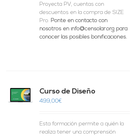
Proyecta PV, cuentas con
descuentos en la compra de SIZE
Pro.
Ponte en contacto con
nosotros en info@censolar.org para
conocer las posibles bonificaciones.
do
Curso de Diseño
de 5
O
499,00
€
ES
Esta formación permite a quién la
realiza tener una comprensión