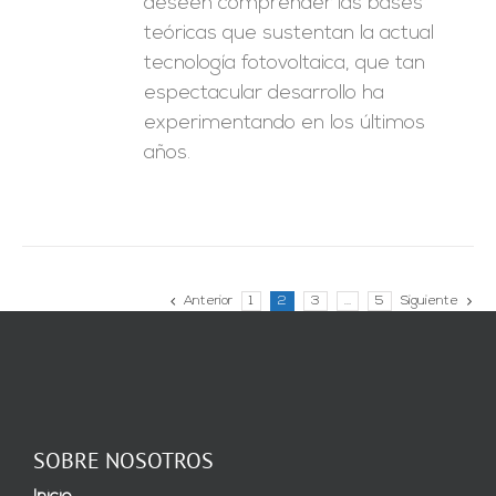
deseen comprender las bases
teóricas que sustentan la actual
tecnología fotovoltaica, que tan
espectacular desarrollo ha
experimentando en los últimos
años.
Anterior
1
2
3
…
5
Siguiente
SOBRE NOSOTROS