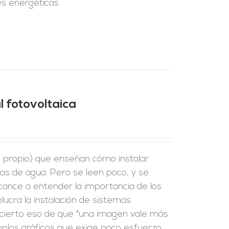
es energéticas
l fotovoltaica
 propio) que enseñan cómo instalar
s de agua. Pero se leen poco, y se
cance a entender la importancia de los
lucra la instalación de sistemas
es cierto eso de que "una imagen vale más
mplos gráficos que exige poco esfuerzo