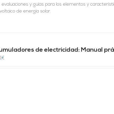
, evaluaciones y guías para los elementos y caracterís
voltaico de energía solar.
umuladores de electricidad: Manual prá
1
€