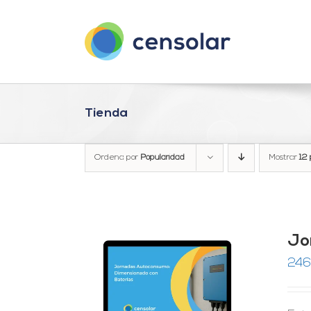
Saltar
al
contenido
Tienda
Ordena por
Popularidad
Mostrar
12 
Jo
246
RRITO
/
LES