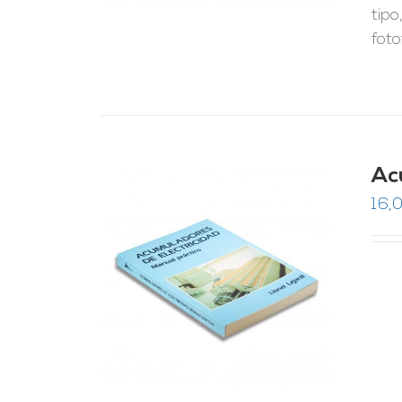
tipo
foto
Ac
16,0
RRITO
/
LES