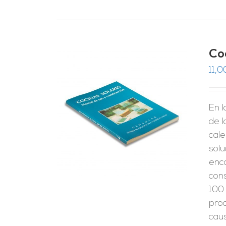
Co
11,0
En 
RRITO
/
LES
de 
cale
solu
enc
cons
100 
pro
caus