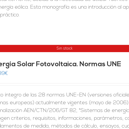
nergía eólica. Esta monografía es una introducción al
práctico.
Sin stock
ergía Solar Fotovoltaica. Normas UNE
99
€
to íntegro de las 28 normas UNE-EN (versiones oficial
mas europeas) actualmente vigentes (mayo de 2006). 
malización AEN/CTN/206/GT 82, "Sistemas de energía s
gen criterios, requisitos, informaciones, parámetros, c
damentos de medida, métodos de cálculo, ensayos, cual