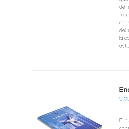
de l
fre
cons
del 
la c
actu
En
9,0
El n
RRITO
/
LES
con