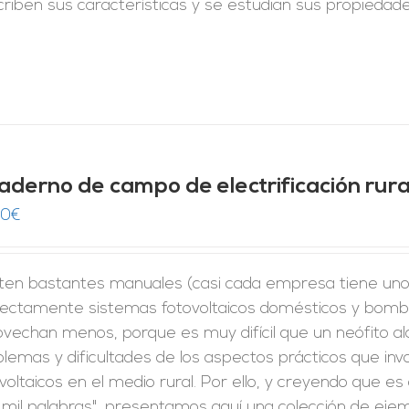
criben sus características y se estudian sus propiedad
aderno de campo de electrificación rura
00
€
sten bastantes manuales (casi cada empresa tiene uno
rectamente sistemas fotovoltaicos domésticos y bomba
vechan menos, porque es muy difícil que un neófito al
lemas y dificultades de los aspectos prácticos que invo
voltaicos en el medio rural. Por ello, y creyendo que 
 mil palabras", presentamos aquí una colección de eje