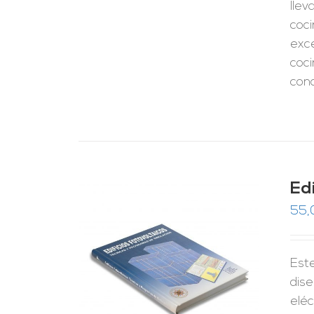
llev
coci
exce
coci
cono
Ed
55,
Est
RRITO
/
LES
dise
eléc