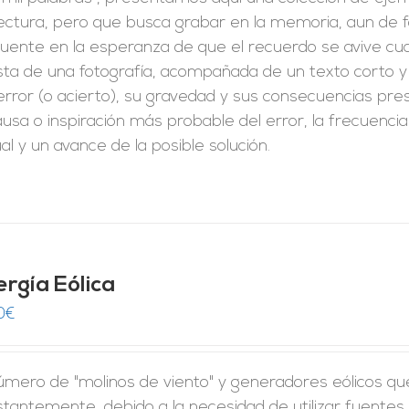
ectura, pero que busca grabar en la memoria, aun de f
cuente en la esperanza de que el recuerdo se avive cua
ta de una fotografía, acompañada de un texto corto y 
error (o acierto), su gravedad y sus consecuencias pr
ausa o inspiración más probable del error, la frecuen
al y un avance de la posible solución.
ergía Eólica
0
€
úmero de "molinos de viento" y generadores eólicos qu
stantemente, debido a la necesidad de utilizar fuente