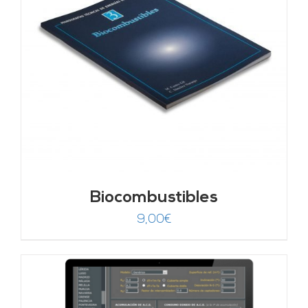
Biocombustibles
9,00
€