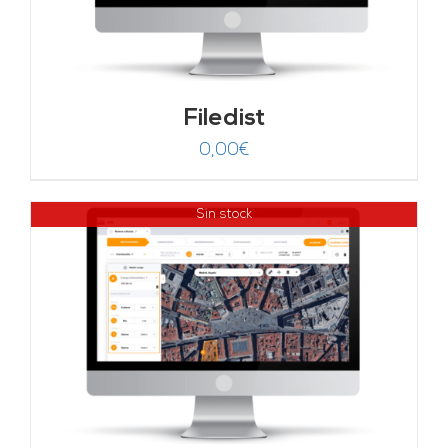
Filedist
0,00
€
Sin stock