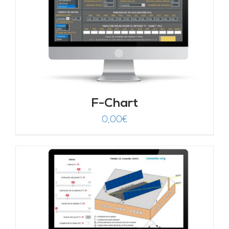
F-Chart
0,00
€