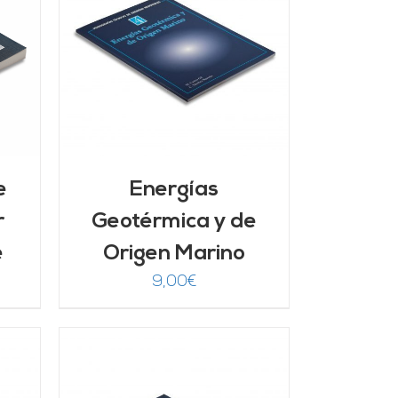
/
e
Energías
r
Geotérmica y de
e
Origen Marino
9,00
€