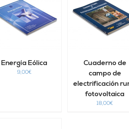
AÑADIR AL CARRITO
/
AÑADIR AL CARRITO
DETALLES
DETALLES
Energía Eólica
Cuaderno de
9,00
€
campo de
electrificación ru
fotovoltaica
18,00
€