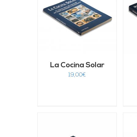
ARRITO
/
AÑADIR AL CARRITO
/
LLES
DETALLES
La Cocina Solar
19,00
€