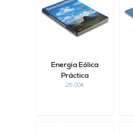
ARRITO
/
AÑADIR AL CARRITO
/
LLES
DETALLES
Energía Eólica
Práctica
26,00
€