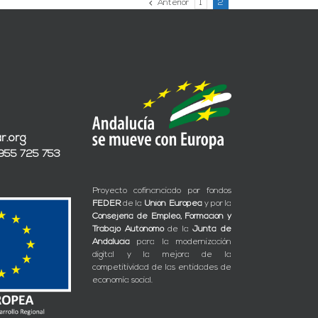
Anterior
1
2
r.org
 955 725 753
Proyecto cofinanciado por fondos
FEDER
de la
Unión Europea
y por la
Consejería de Empleo, Formación y
Trabajo Autónomo
de la
Junta de
Andalucía
para la modernización
digital y la mejora de la
competitividad de las entidades de
economía social.