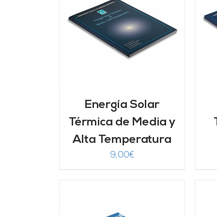
AÑADIR AL CARRITO
/
rado
ARRITO
/
DETALLES
00
de 5
LLES
Energía Solar
Térmica de Media y
Alta Temperatura
9,00
€