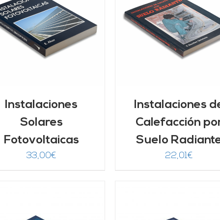
AÑADIR AL CARRITO
DETALLES
DETALLES
Instalaciones
Instalaciones d
Solares
Calefacción po
Fotovoltaicas
Suelo Radiant
33,00
€
22,01
€