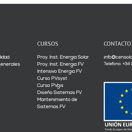
CURSOS
CONTACTO
lidad
Proy. Inst. Energía Solar
info@censola
Teléfono: +34
generales
Proy. Inst. Energía FV
Intensivo Energía FV
Curso PVsyst
Curso PVgis
Diseño Sistemas FV
Mantenimiento de
Sistemas FV