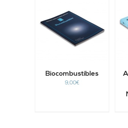
ARRITO
/
AÑADIR AL CARRITO
/
LLES
DETALLES
Biocombustibles
A
9,00
€