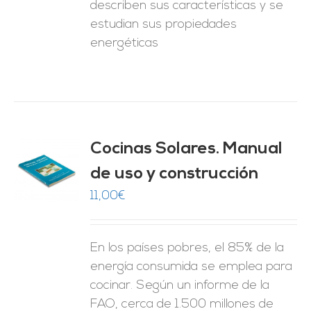
describen sus características y se
estudian sus propiedades
energéticas
Cocinas Solares. Manual
de uso y construcción
O
11,00
€
ES
En los países pobres, el 85% de la
energía consumida se emplea para
cocinar. Según un informe de la
FAO, cerca de 1.500 millones de