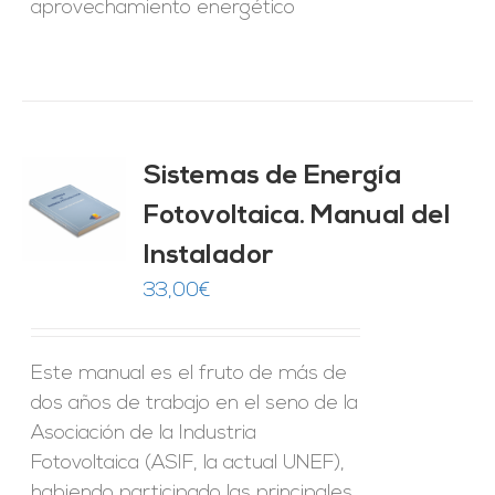
aprovechamiento energético
Sistemas de Energía
ado
0
de 5
Fotovoltaica. Manual del
O
Instalador
ES
33,00
€
Este manual es el fruto de más de
dos años de trabajo en el seno de la
Asociación de la Industria
Fotovoltaica (ASIF, la actual UNEF),
habiendo participado las principales