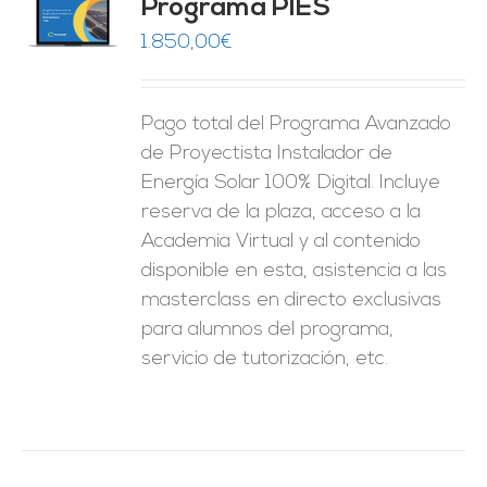
Programa PIES
5
de 5
O
1.850,00
€
ES
Pago total del Programa Avanzado
de Proyectista Instalador de
Energía Solar 100% Digital. Incluye
reserva de la plaza, acceso a la
Academia Virtual y al contenido
disponible en esta, asistencia a las
masterclass en directo exclusivas
para alumnos del programa,
servicio de tutorización, etc.