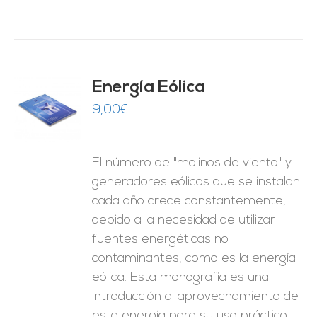
Energía Eólica
9,00
€
O
ES
El número de "molinos de viento" y
generadores eólicos que se instalan
cada año crece constantemente,
debido a la necesidad de utilizar
fuentes energéticas no
contaminantes, como es la energía
eólica. Esta monografía es una
introducción al aprovechamiento de
esta energía para su uso práctico.