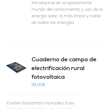
introducirse en el apasionante
mundo del conocimiento y uso de la
energía solar, la más limpia y noble
de todas las energías.
Cuaderno de campo de
electrificación rural
O
fotovoltaica
ES
18,00
€
Existen bastantes manuales (casi