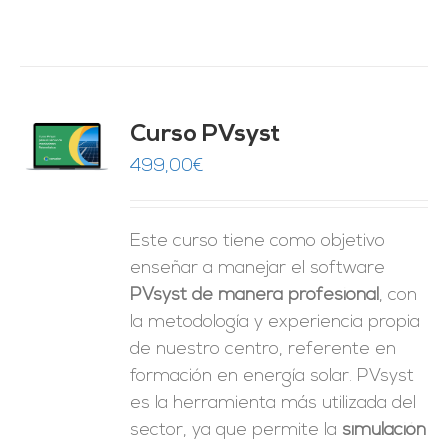
ado
Curso PVsyst
0
de 5
O
499,00
€
ES
Este curso tiene como objetivo
enseñar a manejar el software
PVsyst de manera profesional
, con
la metodología y experiencia propia
de nuestro centro, referente en
formación en energía solar. PVsyst
es la herramienta más utilizada del
sector, ya que permite la
simulación