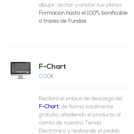
dibujar, acotar y anotar tus planos.
Formación hasta el 100% bonificable
a través de Fundae
do
F-Chart
9
O
0,00
€
ES
Recibirá el enlace de descarga del
F-Chart
, de forma totalmente
gratuita, añadiendo el producto al
carrito de nuestra Tienda
Electrónica y realizando el pedido