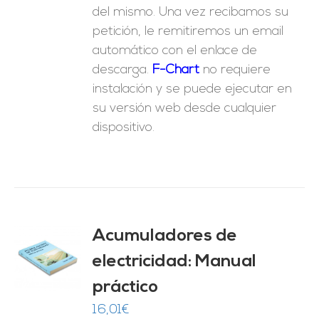
del mismo. Una vez recibamos su
petición, le remitiremos un email
automático con el enlace de
descarga.
F-Chart
no requiere
instalación y se puede ejecutar en
su versión web desde cualquier
dispositivo.
Acumuladores de
electricidad: Manual
O
práctico
ES
16,01
€