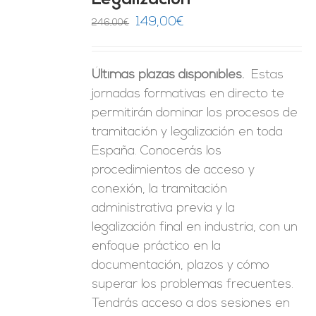
Legalización
ES
El
El
149,00
€
246,00
€
precio
precio
original
actual
Últimas plazas disponibles.
Estas
era:
es:
jornadas formativas en directo te
246,00€.
149,00€.
permitirán dominar los procesos de
tramitación y legalización en toda
España. Conocerás los
procedimientos de acceso y
conexión, la tramitación
administrativa previa y la
legalización final en industria, con un
enfoque práctico en la
documentación, plazos y cómo
superar los problemas frecuentes.
Tendrás acceso a dos sesiones en