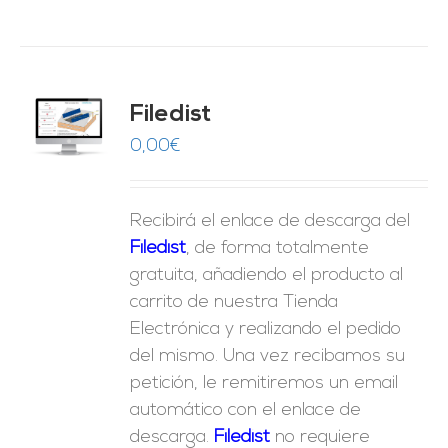
Filedist
O
0,00
€
ES
Recibirá el enlace de descarga del
Filedist
, de forma totalmente
gratuita, añadiendo el producto al
carrito de nuestra Tienda
Electrónica y realizando el pedido
del mismo. Una vez recibamos su
petición, le remitiremos un email
automático con el enlace de
descarga.
Fil
edist
no requiere