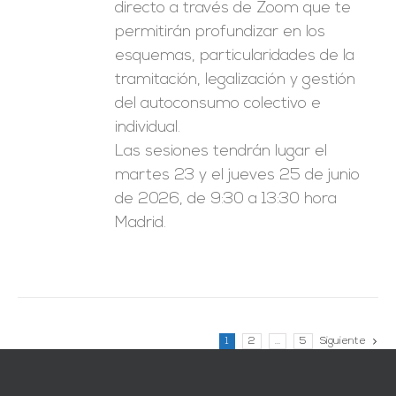
directo a través de Zoom que te
permitirán profundizar en los
esquemas, particularidades de la
tramitación, legalización y gestión
del autoconsumo colectivo e
individual.
Las sesiones tendrán lugar el
martes 23 y el jueves 25 de junio
de 2026, de 9:30 a 13:30 hora
Madrid.
1
2
…
5
Siguiente