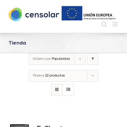
Saltar
al
contenido
Tienda
Ordena por
Popularidad
Mostrar
12 productos
do