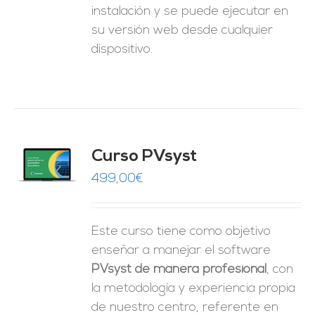
instalación y se puede ejecutar en
su versión web desde cualquier
dispositivo.
ado
Curso PVsyst
0
de 5
O
499,00
€
ES
Este curso tiene como objetivo
enseñar a manejar el software
PVsyst de manera profesional
, con
la metodología y experiencia propia
de nuestro centro, referente en