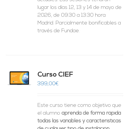
lugar los días 12, 13 y 14 de mayo de
2026, de 09:30 a 13:30 hora
Madrid. Parcialmente bonificables a
través de Fundae.
Curso CIEF
O
399,00
€
ES
Este curso tiene como objetivo que
el alumno
aprenda de forma rápida
todas las variables y características
de cualquier tipo de instalación
: