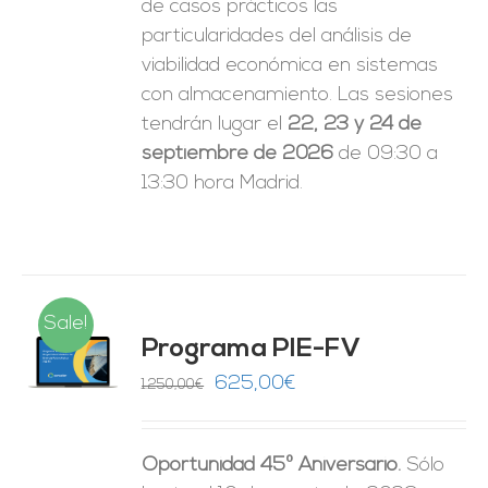
de casos prácticos las
particularidades del análisis de
viabilidad económica en sistemas
con almacenamiento. Las sesiones
tendrán lugar el
22, 23 y 24 de
septiembre de 2026
de 09:30 a
13:30 hora Madrid.
Sale!
Programa PIE-FV
O
El
El
625,00
€
1.250,00
€
precio
precio
ES
original
actual
Oportunidad 45º Aniversario.
Sólo
era:
es: