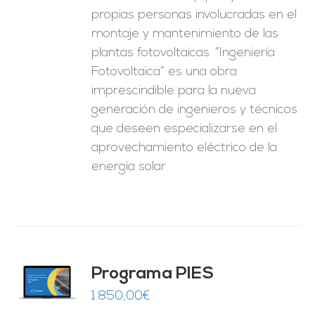
propias personas involucradas en el
montaje y mantenimiento de las
plantas fotovoltaicas. “Ingeniería
Fotovoltaica” es una obra
imprescindible para la nueva
generación de ingenieros y técnicos
que deseen especializarse en el
aprovechamiento eléctrico de la
energía solar.
ado
Programa PIES
5
de 5
O
1.850,00
€