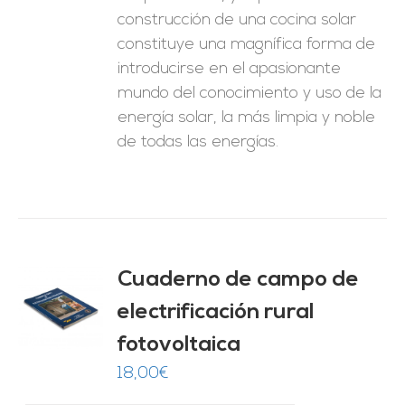
construcción de una cocina solar
constituye una magnífica forma de
introducirse en el apasionante
mundo del conocimiento y uso de la
energía solar, la más limpia y noble
de todas las energías.
Cuaderno de campo de
electrificación rural
O
fotovoltaica
ES
18,00
€