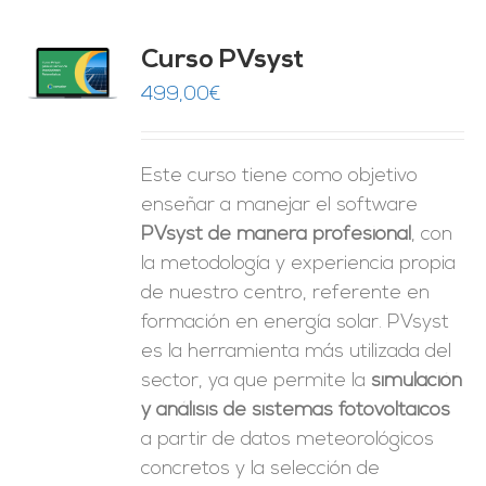
ado
Curso PVsyst
0
de 5
O
499,00
€
ES
Este curso tiene como objetivo
enseñar a manejar el software
PVsyst de manera profesional
, con
la metodología y experiencia propia
de nuestro centro, referente en
formación en energía solar. PVsyst
es la herramienta más utilizada del
sector, ya que permite la
simulación
y análisis de sistemas fotovoltaicos
a partir de datos meteorológicos
concretos y la selección de