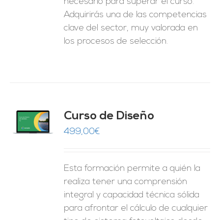
necesario para superar el curso.
Adquirirás una de las competencias
clave del sector, muy valorada en
los procesos de selección.
do
Curso de Diseño
de 5
O
499,00
€
ES
Esta formación permite a quién la
realiza tener una comprensión
integral y capacidad técnica sólida
para afrontar el cálculo de cualquier