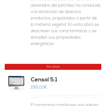
obtenidos del petróleo ha conducido
a la obtención de diversos
productos, preparados a partir de
la materia vegetal. En esta obra se
describen sus características y se
estudian sus propiedades
energéticas
Sin stock
Censol 5.1
ES
199,00
€
El programa constituye una valiosa