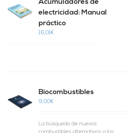
Acumuladores de
electricidad: Manual
O
práctico
ES
16,01
€
Biocombustibles
9,00
€
O
ES
La búsqueda de nuevos
combustibles alternativos a los