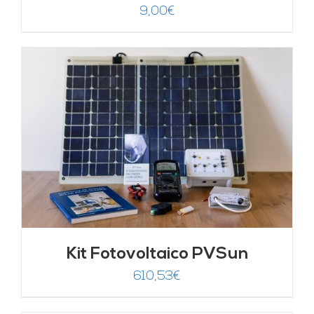
9,00
€
Kit Fotovoltaico PVSun
610,53
€