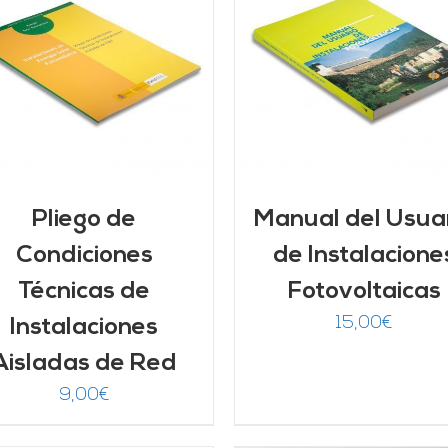
AÑADIR AL CARRITO
/
AÑADIR AL CARRITO
DETALLES
DETALLES
Pliego de
Manual del Usua
Condiciones
de Instalacione
Técnicas de
Fotovoltaicas
15,00
€
Instalaciones
Aisladas de Red
9,00
€