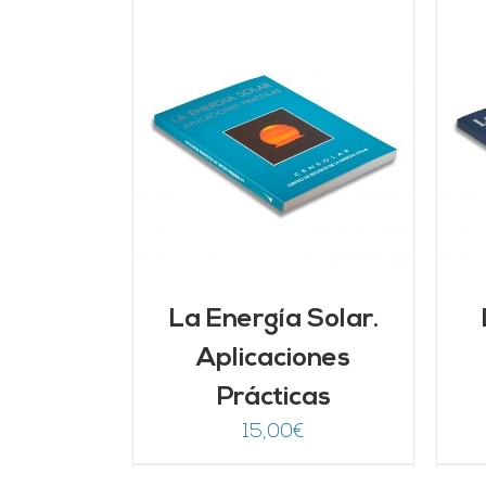
ARRITO
/
AÑADIR AL CARRITO
/
LLES
DETALLES
La Energía Solar.
Aplicaciones
Prácticas
15,00
€