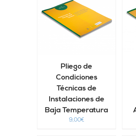
ARRITO
/
AÑADIR AL CARRITO
/
LLES
DETALLES
Pliego de
Condiciones
Técnicas de
Instalaciones de
Baja Temperatura
9,00
€