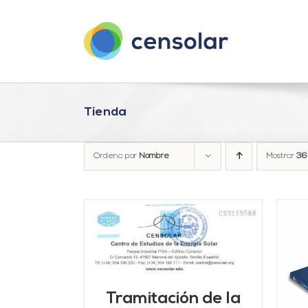
Saltar
al
contenido
Tienda
Ordena por
Nombre
Mostrar
36
ARRITO
/
LLES
AÑADIR AL CARRITO
/
Tramitación de la
DETALLES