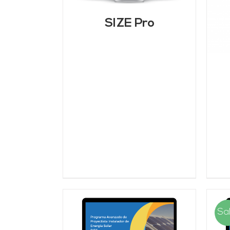
DETALLES
SIZE Pro
Sal
AÑADIR AL CARRITO
/