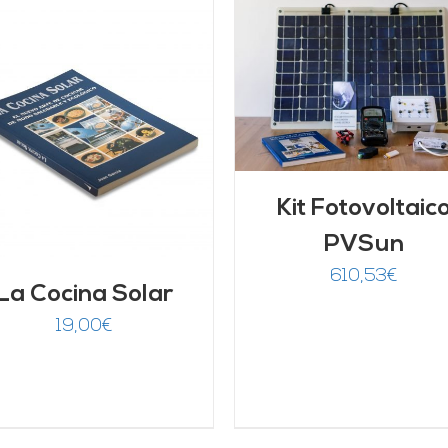
AÑADIR AL CARRITO
AÑADIR AL CARRITO
/
DETALLES
DETALLES
Kit Fotovoltaic
PVSun
610,53
€
La Cocina Solar
19,00
€