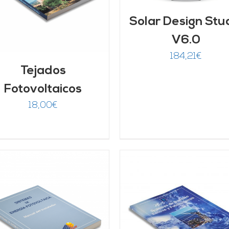
Solar Design Stu
V6.0
184,21
€
Tejados
Fotovoltaicos
18,00
€
AÑADIR AL CARRITO
/
AÑADIR AL CARRITO
DETALLES
DETALLES