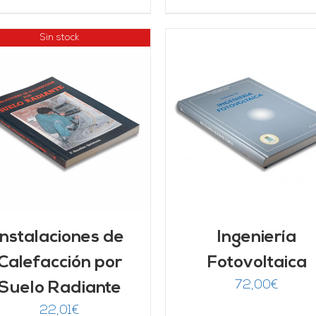
Sin stock
AÑADIR AL CARRITO
/
AÑADIR AL CARRITO
DETALLES
DETALLES
Instalaciones de
Ingeniería
Calefacción por
Fotovoltaica
72,00
€
Suelo Radiante
22,01
€