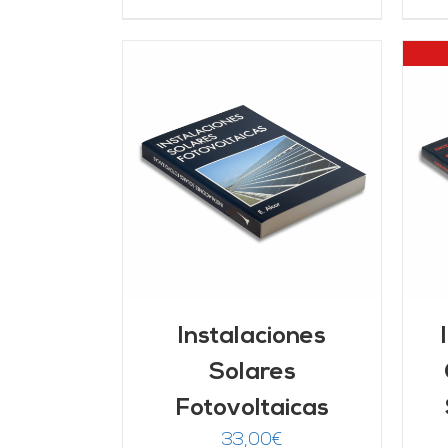
ARRITO
/
DETALLES
LLES
Instalaciones
Solares
Fotovoltaicas
33,00
€