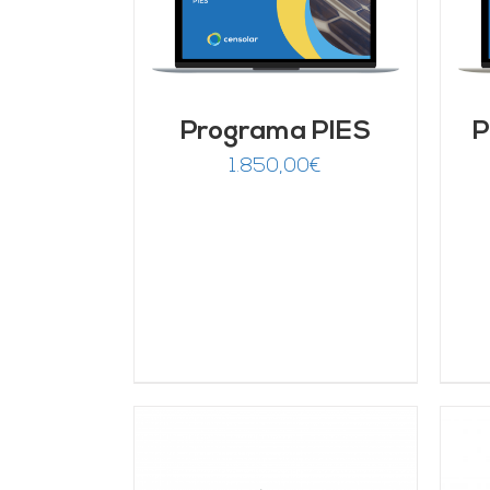
rado
ARRITO
/
DETALLES
95
de 5
LLES
Programa PIES
P
1.850,00
€