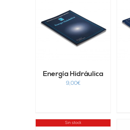
ARRITO
/
AÑADIR AL CARRITO
/
LLES
DETALLES
Energía Hidráulica
9,00
€
Sin stock