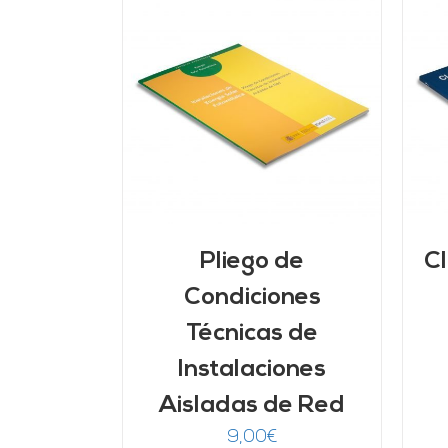
ARRITO
/
AÑADIR AL CARRITO
/
LLES
DETALLES
Pliego de
Cl
Condiciones
Técnicas de
Instalaciones
Aisladas de Red
9,00
€