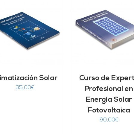
AÑADIR AL CARRITO
/
AÑADIR AL CARRITO
DETALLES
DETALLES
imatización Solar
Curso de Exper
35,00
€
Profesional en
Energía Solar
Fotovoltaica
90,00
€