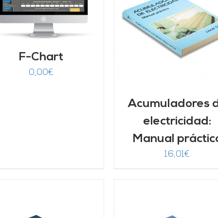
AÑADIR AL CARRITO
/
AÑADIR AL CARRITO
DETALLES
DETALLES
F-Chart
0,00
€
Acumuladores 
electricidad:
Manual práctic
16,01
€