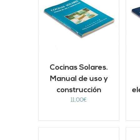
ARRITO
/
AÑADIR AL CARRITO
/
LLES
DETALLES
Cocinas Solares.
Manual de uso y
construcción
el
11,00
€