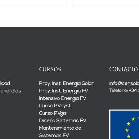
CURSOS
CONTACTO
lidad
Proy. Inst. Energía Solar
info@censola
Teléfono: +34
generales
Proy. Inst. Energía FV
Intensivo Energía FV
Curso PVsyst
Curso PVgis
Diseño Sistemas FV
Mantenimiento de
Sistemas FV