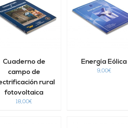
AÑADIR AL CARRITO
/
AÑADIR AL CARRITO
DETALLES
DETALLES
Cuaderno de
Energía Eólica
9,00
€
campo de
ectrificación rural
fotovoltaica
18,00
€