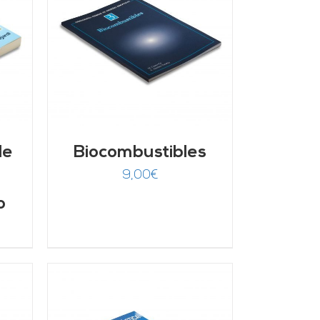
/
de
Biocombustibles
9,00
€
o