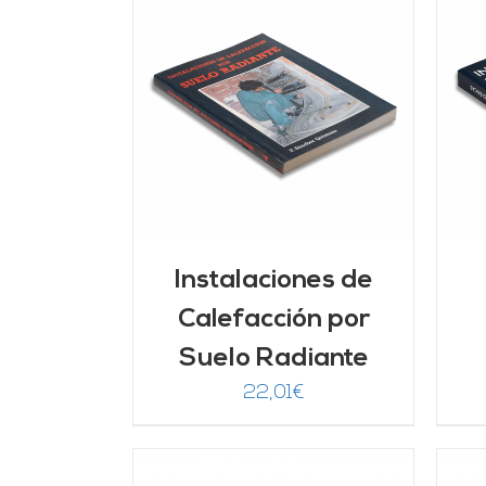
AÑADIR AL CARRITO
/
LLES
DETALLES
Instalaciones de
Calefacción por
Suelo Radiante
22,01
€