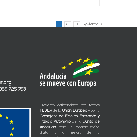
1
2
3
Siguiente
r.org
 955 725 753
Proyecto cofinanciado por fondos
FEDER
de la
Unión Europea
y por la
Consejería de Empleo, Formación y
Trabajo Autónomo
de la
Junta de
Andalucía
para la modernización
digital y la mejora de la