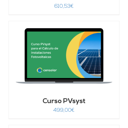
610,53
€
Curso PVsyst
499,00
€