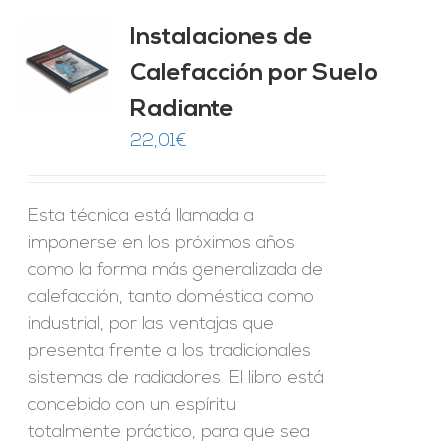
Instalaciones de
Calefacción por Suelo
ES
Radiante
22,01
€
Esta técnica está llamada a
imponerse en los próximos años
como la forma más generalizada de
calefacción, tanto doméstica como
industrial, por las ventajas que
presenta frente a los tradicionales
sistemas de radiadores. El libro está
concebido con un espíritu
totalmente práctico, para que sea