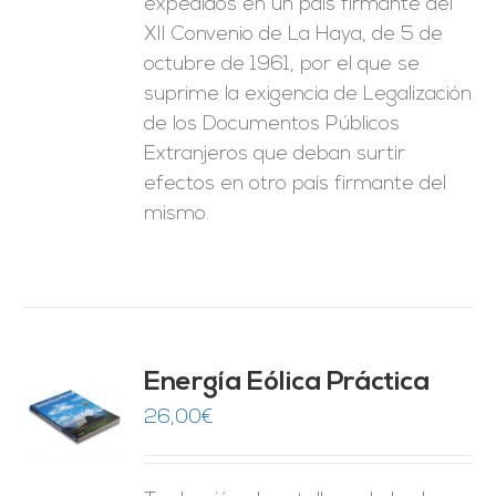
expedidos en un país firmante del
XII Convenio de La Haya, de 5 de
octubre de 1961, por el que se
suprime la exigencia de Legalización
de los Documentos Públicos
Extranjeros que deban surtir
efectos en otro país firmante del
mismo.
Energía Eólica Práctica
26,00
€
O
ES