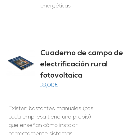
energéticas
Cuaderno de campo de
electrificación rural
O
fotovoltaica
ES
18,00
€
Existen bastantes manuales (casi
cada empresa tiene uno propio)
que enseñan cómo instalar
correctamente sistemas