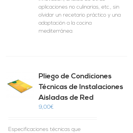
aplicaciones no culinarias, etc., sin
olvidar un recetario práctico y una
adaptación a la cocina
mediterránea.
Pliego de Condiciones
Técnicas de Instalaciones
O
Aisladas de Red
ES
9,00
€
Especificaciones técnicas que