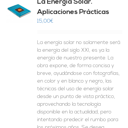
La Energía Solar.
Aplicaciones Prácticas
O
15,00
€
ES
La energía solar no solamente será
la energía del siglo XXI, es ya la
energía de nuestro presente. La
obra expone, de forma concisa y
breve, ayudándose con fotografías,
en color y en blanco y negro, las
técnicas del uso de energía solar
desde un punto de vista práctico,
aprovechando la tecnología
disponible en la actualidad, pero
intentando predecir el rumbo para
los próximos años. Se desea