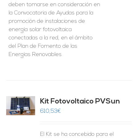
deben tomarse en consideración en
la Convocatoria de Ayudas para la
promoción de instalaciones de
energía solar fotovoltaica
conectadas a la red, en el ámbito
del Plan de Fomento de las
Energías Renovables.
Kit Fotovoltaico PVSun
O
610,53
€
ES
El Kit se ha concebido para el