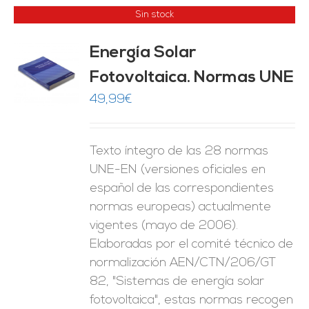
Sin stock
Energía Solar
Fotovoltaica. Normas UNE
ES
49,99
€
Texto íntegro de las 28 normas
UNE-EN (versiones oficiales en
español de las correspondientes
normas europeas) actualmente
vigentes (mayo de 2006).
Elaboradas por el comité técnico de
normalización AEN/CTN/206/GT
82, "Sistemas de energía solar
fotovoltaica", estas normas recogen