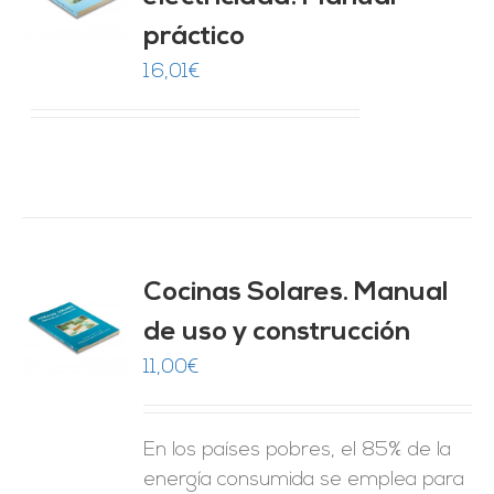
práctico
ES
16,01
€
Cocinas Solares. Manual
de uso y construcción
O
11,00
€
ES
En los países pobres, el 85% de la
energía consumida se emplea para