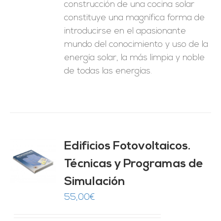
construcción de una cocina solar
constituye una magnífica forma de
introducirse en el apasionante
mundo del conocimiento y uso de la
energía solar, la más limpia y noble
de todas las energías.
Edificios Fotovoltaicos.
Técnicas y Programas de
O
Simulación
ES
55,00
€