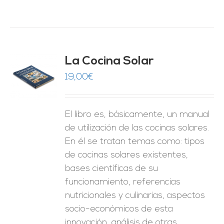
La Cocina Solar
19,00
€
O
ES
El libro es, básicamente, un manual
de utilización de las cocinas solares.
En él se tratan temas como: tipos
de cocinas solares existentes,
bases científicas de su
funcionamiento, referencias
nutricionales y culinarias, aspectos
socio-económicos de esta
innovación, análisis de otras