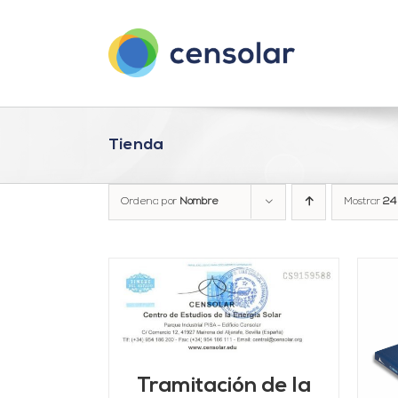
Saltar
al
contenido
Tienda
Ordena por
Nombre
Mostrar
24
ARRITO
/
LLES
AÑADIR AL CARRITO
/
Tramitación de la
DETALLES