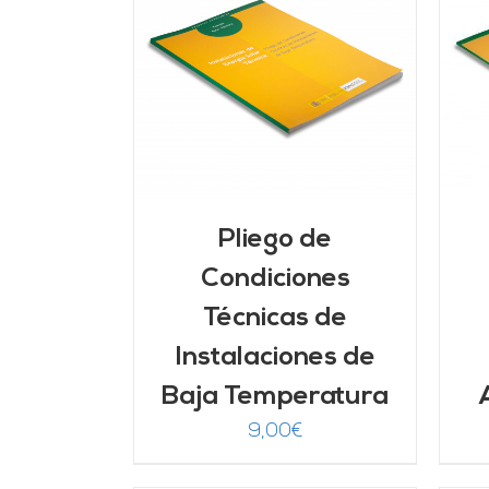
ARRITO
/
AÑADIR AL CARRITO
/
LLES
DETALLES
Pliego de
Condiciones
Técnicas de
Instalaciones de
Baja Temperatura
9,00
€