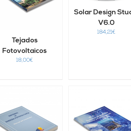
Solar Design Stu
V6.0
184,21
€
Tejados
Fotovoltaicos
18,00
€
AÑADIR AL CARRITO
/
AÑADIR AL CARRITO
DETALLES
DETALLES