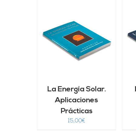
ARRITO
/
AÑADIR AL CARRITO
/
LLES
DETALLES
La Energía Solar.
Aplicaciones
Prácticas
15,00
€