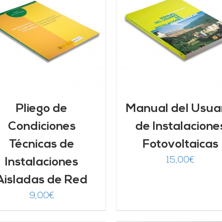
AÑADIR AL CARRITO
/
AÑADIR AL CARRITO
DETALLES
DETALLES
Pliego de
Manual del Usua
Condiciones
de Instalacione
Técnicas de
Fotovoltaicas
15,00
€
Instalaciones
Aisladas de Red
9,00
€