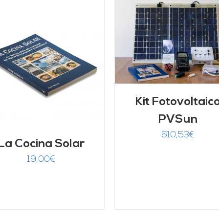
AÑADIR AL CARRITO
AÑADIR AL CARRITO
/
DETALLES
DETALLES
Kit Fotovoltaic
PVSun
610,53
€
La Cocina Solar
19,00
€