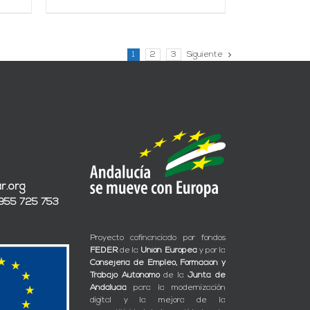
1
2
3
Siguiente
r.org
 955 725 753
Proyecto cofinanciado por fondos
FEDER
de la
Unión Europea
y por la
Consejería de Empleo, Formación y
Trabajo Autónomo
de la
Junta de
Andalucía
para la modernización
digital y la mejora de la