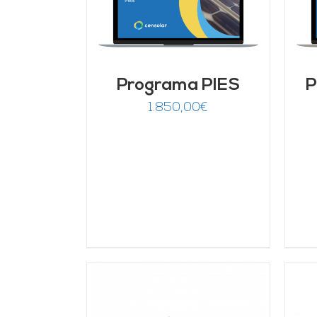
rado
ARRITO
/
DETALLES
95
de 5
LLES
Programa PIES
P
1.850,00
€