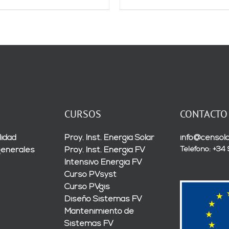
CURSOS
CONTACTO
lidad
Proy. Inst. Energía Solar
info@censola
Teléfono: +34
generales
Proy. Inst. Energía FV
Intensivo Energía FV
Curso PVsyst
Curso PVgis
Diseño Sistemas FV
Mantenimiento de
Sistemas FV