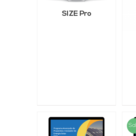
DETALLES
SIZE Pro
Sal
AÑADIR AL CARRITO
/