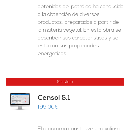
obtenidos del petróleo ha conducido
a la obtención de diversos
productos, preparados a partir de
la materia vegetal. En esta obra se
describen sus características y se
estudian sus propiedades
energéticas
Sin stock
Censol 5.1
ES
199,00
€
El programa constituye una valiosa