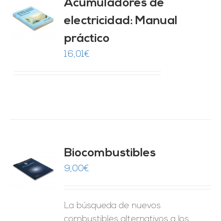
Acumuladores de
electricidad: Manual
O
práctico
ES
16,01
€
Biocombustibles
9,00
€
O
ES
La búsqueda de nuevos
combustibles alternativos a los