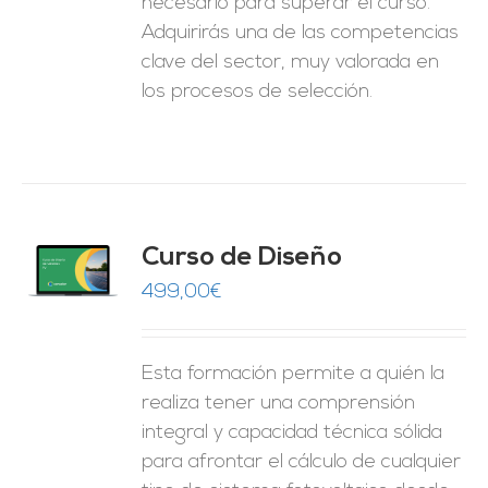
necesario para superar el curso.
Adquirirás una de las competencias
clave del sector, muy valorada en
los procesos de selección.
do
Curso de Diseño
de 5
O
499,00
€
ES
Esta formación permite a quién la
realiza tener una comprensión
integral y capacidad técnica sólida
para afrontar el cálculo de cualquier