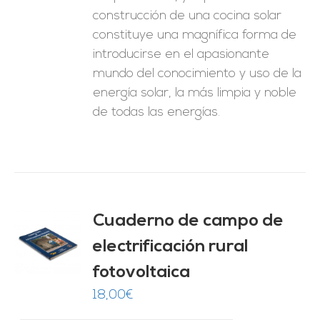
construcción de una cocina solar
constituye una magnífica forma de
introducirse en el apasionante
mundo del conocimiento y uso de la
energía solar, la más limpia y noble
de todas las energías.
Cuaderno de campo de
electrificación rural
O
fotovoltaica
ES
18,00
€