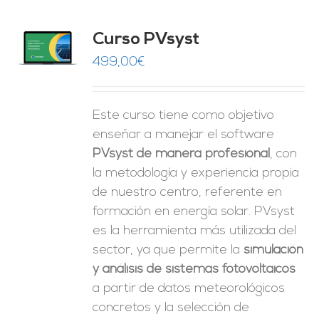
ado
Curso PVsyst
0
de 5
O
499,00
€
ES
Este curso tiene como objetivo
enseñar a manejar el software
PVsyst de manera profesional
, con
la metodología y experiencia propia
de nuestro centro, referente en
formación en energía solar. PVsyst
es la herramienta más utilizada del
sector, ya que permite la
simulación
y análisis de sistemas fotovoltaicos
a partir de datos meteorológicos
concretos y la selección de