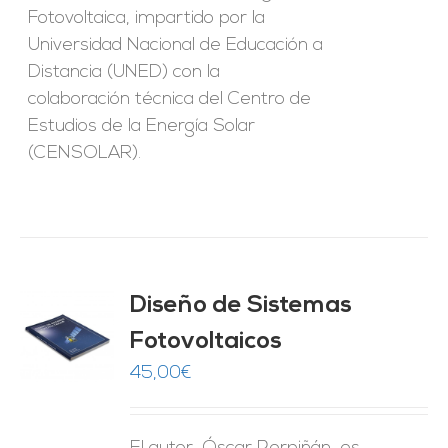
Fotovoltaica, impartido por la
Universidad Nacional de Educación a
Distancia (UNED) con la
colaboración técnica del Centro de
Estudios de la Energía Solar
(CENSOLAR).
Diseño de Sistemas
Fotovoltaicos
O
45,00
€
ES