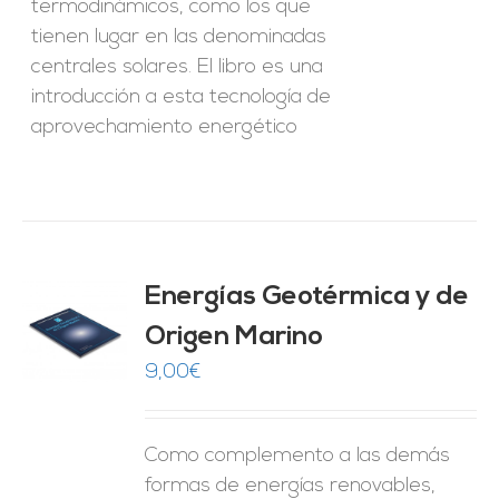
termodinámicos, como los que
tienen lugar en las denominadas
centrales solares. El libro es una
introducción a esta tecnología de
aprovechamiento energético
Energías Geotérmica y de
Origen Marino
O
9,00
€
ES
Como complemento a las demás
formas de energías renovables,