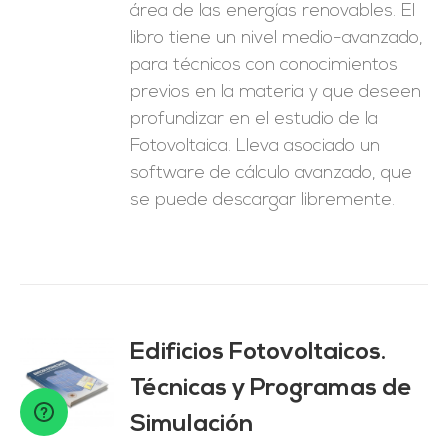
área de las energías renovables. El
libro tiene un nivel medio-avanzado,
para técnicos con conocimientos
previos en la materia y que deseen
profundizar en el estudio de la
Fotovoltaica. Lleva asociado un
software de cálculo avanzado, que
se puede descargar libremente.
Edificios Fotovoltaicos.
Técnicas y Programas de
O
Simulación
ES