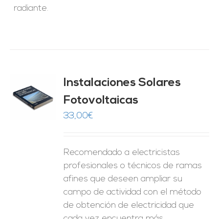
radiante.
Instalaciones Solares
Fotovoltaicas
O
33,00
€
ES
Recomendado a electricistas
profesionales o técnicos de ramas
afines que deseen ampliar su
campo de actividad con el método
de obtención de electricidad que
cada vez encuentra más