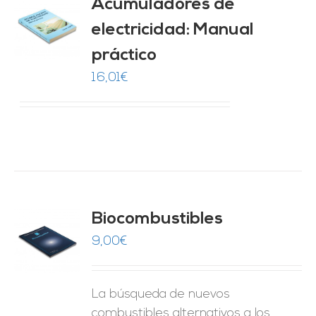
Acumuladores de
electricidad: Manual
O
práctico
ES
16,01
€
Biocombustibles
9,00
€
O
ES
La búsqueda de nuevos
combustibles alternativos a los