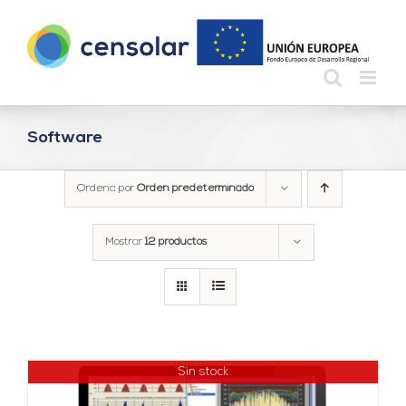
Saltar
al
contenido
Software
Ordena por
Orden predeterminado
Mostrar
12 productos
Sin stock