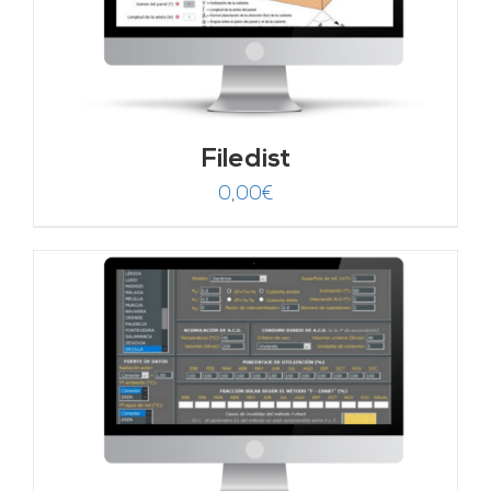
Filedist
0,00
€