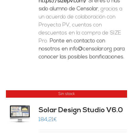
https://sizepv.com/
Si eres o has
sido alumno de Censolar
, gracias a
un acuerdo de colaboración con
Proyecta PV, cuentas con
descuentos en la compra de SIZE
Pro.
Ponte en contacto con
nosotros en info@censolar.org para
conocer las posibles bonificaciones.
Sin stock
Solar Design Studio V6.0
ES
184,21
€