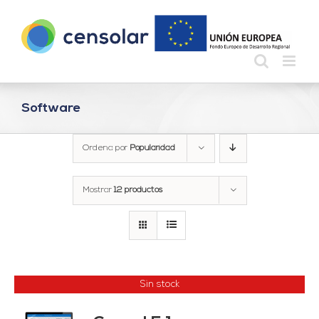
Saltar
al
contenido
Software
Ordena por
Popularidad
Mostrar
12 productos
Sin stock