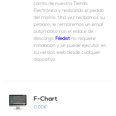
carrito de nuestra Tienda
Electrónica y realizando el pedido
del mismo. Una vez recibamos su
petición, le remitiremos un email
automático con el enlace de
descarga.
Fil
edist
no requiere
instalación y se puede ejecutar en
su versión web desde cualquier
dispositivo.
do
F-Chart
9
O
0,00
€