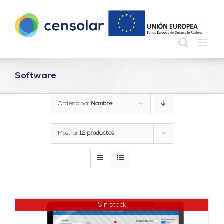
Saltar
al
contenido
Software
Ordena por
Nombre
Mostrar
12 productos
Sin stock