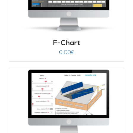
F-Chart
0,00
€