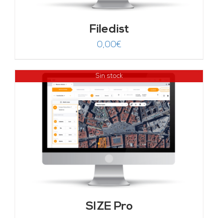
Filedist
0,00
€
Sin stock
SIZE Pro