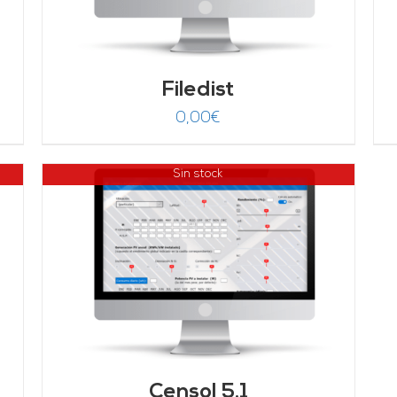
de 5
Filedist
0,00
€
Sin stock
Censol 5.1