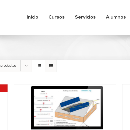
Inicio
Cursos
Servicios
Alumnos
 productos
Valorado
AÑADIR AL CARRITO
/
DETALLES
con
3.89