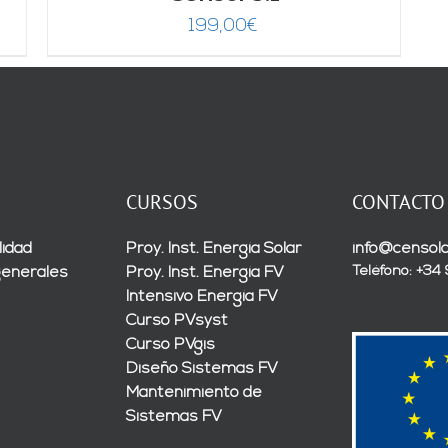
199,00
€
CURSOS
CONTACTO
lidad
Proy. Inst. Energía Solar
info@censola
Teléfono: +34
generales
Proy. Inst. Energía FV
Intensivo Energía FV
Curso PVsyst
Curso PVgis
Diseño Sistemas FV
Mantenimiento de
Sistemas FV