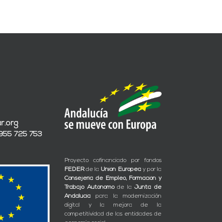
r.org
 955 725 753
Proyecto cofinanciado por fondos
FEDER
de la
Unión Europea
y por la
Consejería de Empleo, Formación y
Trabajo Autónomo
de la
Junta de
Andalucía
para la modernización
digital y la mejora de la
competitividad de las entidades de