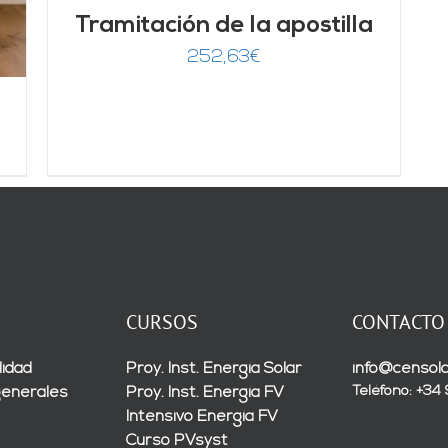
Tramitación de la apostilla
252,63
€
CURSOS
CONTACTO
lidad
Proy. Inst. Energía Solar
info@censola
Teléfono: +34
generales
Proy. Inst. Energía FV
Intensivo Energía FV
Curso PVsyst