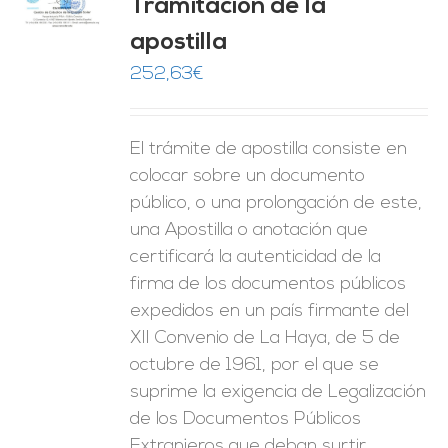
Tramitación de la
O
apostilla
ES
252,63
€
El trámite de apostilla consiste en
colocar sobre un documento
público, o una prolongación de este,
una Apostilla o anotación que
certificará la autenticidad de la
firma de los documentos públicos
expedidos en un país firmante del
XII Convenio de La Haya, de 5 de
octubre de 1961, por el que se
suprime la exigencia de Legalización
de los Documentos Públicos
Extranjeros que deban surtir