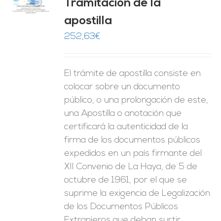
Tramitación de la
O
apostilla
ES
252,63
€
El trámite de apostilla consiste en
colocar sobre un documento
público, o una prolongación de este,
una Apostilla o anotación que
certificará la autenticidad de la
firma de los documentos públicos
expedidos en un país firmante del
XII Convenio de La Haya, de 5 de
octubre de 1961, por el que se
suprime la exigencia de Legalización
de los Documentos Públicos
Extranjeros que deban surtir