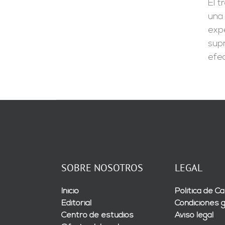
El t
una 
expe
supr
efe
SOBRE NOSOTROS
LEGAL
Inicio
Política de Ca
Editorial
Condiciones 
Centro de estudios
Aviso legal