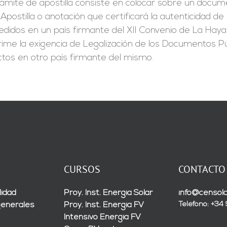
rámite de apostilla consiste en colocar sobre un docum
Apostilla o anotación que certificará la autenticidad d
didos en un país firmante del XII Convenio de La Haya
ime la exigencia de Legalización de los Documentos Pú
ctos en otro país firmante del mismo.
CURSOS
CONTACTO
lidad
Proy. Inst. Energía Solar
info@censola
Teléfono: +34
generales
Proy. Inst. Energía FV
Intensivo Energía FV