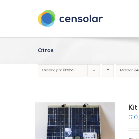
Saltar
al
contenido
Otros
Ordena por
Precio
Mostrar
24
Ki
610
RRITO
/
LES