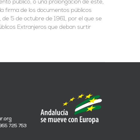
ento público, o una prolongación de este,
e la firma de los documentos públicos
, de 5 de octubre de 1961, por el que se
blicos Extranjeros que deban surtir
r.org
 955 725 753