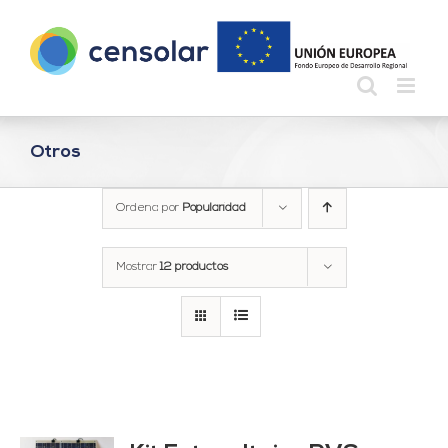
Saltar
al
contenido
Otros
Ordena por
Popularidad
Mostrar
12 productos