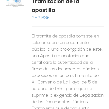
Tramitación de la
O
apostilla
ES
252,63
€
El trámite de apostilla consiste en
colocar sobre un documento
público, o una prolongación de este,
una Apostilla o anotación que
certificará la autenticidad de la
firma de los documentos públicos
expedidos en un país firmante del
XII Convenio de La Haya, de 5 de
octubre de 1961, por el que se
suprime la exigencia de Legalización
de los Documentos Públicos
Extranjeros que deban surtir