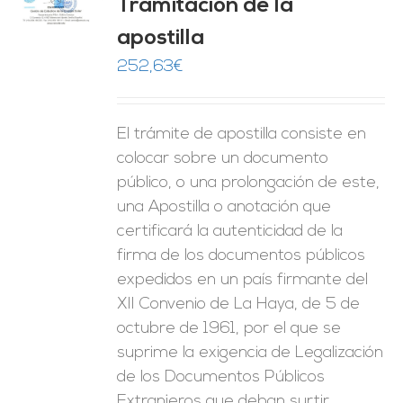
Tramitación de la
O
apostilla
ES
252,63
€
El trámite de apostilla consiste en
colocar sobre un documento
público, o una prolongación de este,
una Apostilla o anotación que
certificará la autenticidad de la
firma de los documentos públicos
expedidos en un país firmante del
XII Convenio de La Haya, de 5 de
octubre de 1961, por el que se
suprime la exigencia de Legalización
de los Documentos Públicos
Extranjeros que deban surtir