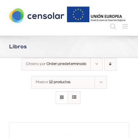
Saltar
al
contenido
Libros
Ordena por
Orden predeterminado
Mostrar
12 productos