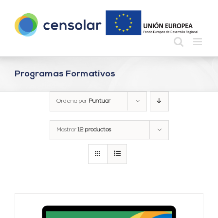
Saltar
al
contenido
Programas Formativos
Ordena por
Puntuar
Mostrar
12 productos