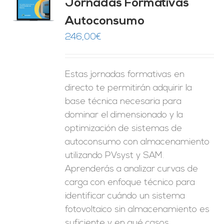
Jornadas Formativas
O
Autoconsumo
ES
246,00
€
Estas jornadas formativas en
directo te permitirán adquirir la
base técnica necesaria para
dominar el dimensionado y la
optimización de sistemas de
autoconsumo con almacenamiento
utilizando PVsyst y SAM.
Aprenderás a analizar curvas de
carga con enfoque técnico para
identificar cuándo un sistema
fotovoltaico sin almacenamiento es
suficiente y en qué casos