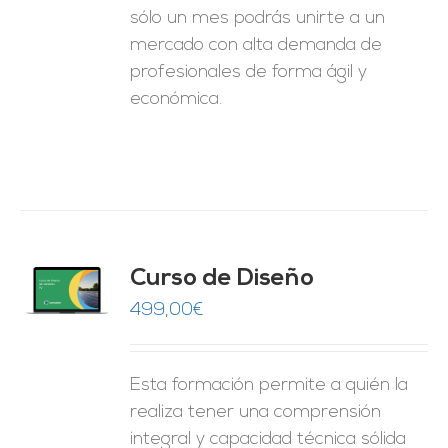
sólo un mes podrás unirte a un
mercado con alta demanda de
profesionales de forma ágil y
económica.
do
Curso de Diseño
de 5
O
499,00
€
ES
Esta formación permite a quién la
realiza tener una comprensión
integral y capacidad técnica sólida