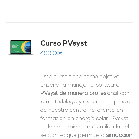
ado
Curso PVsyst
0
de 5
O
499,00
€
ES
Este curso tiene como objetivo
enseñar a manejar el software
PVsyst de manera profesional
, con
la metodología y experiencia propia
de nuestro centro, referente en
formación en energía solar. PVsyst
es la herramienta más utilizada del
sector, ya que permite la
simulación