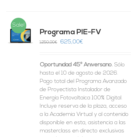
Sale!
Programa PIE-FV
O
El
El
625,00
€
1.250,00
€
precio
precio
ES
original
actual
Oportunidad 45º Aniversario.
Sólo
era:
es:
hasta el 10 de agosto de 2026.
1.250,00€.
625,00€.
Pago total del Programa Avanzado
de Proyectista Instalador de
Energía Fotovoltaica 100% Digital.
Incluye reserva de la plaza, acceso
a la Academia Virtual y al contenido
disponible en esta, asistencia a las
masterclass en directo exclusivas