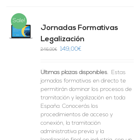
Sale!
Jornadas Formativas
O
Legalización
ES
El
El
149,00
€
246,00
€
precio
precio
original
actual
Últimas plazas disponibles.
Estas
era:
es:
jornadas formativas en directo te
246,00€.
149,00€.
permitirán dominar los procesos de
tramitación y legalización en toda
España. Conocerás los
procedimientos de acceso y
conexión, la tramitación
administrativa previa y la