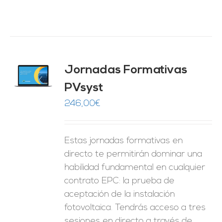
Jornadas Formativas
O
PVsyst
ES
246,00
€
Estas jornadas formativas en
directo te permitirán dominar una
habilidad fundamental en cualquier
contrato EPC: la prueba de
aceptación de la instalación
fotovoltaica. Tendrás acceso a tres
sesiones en directo a través de