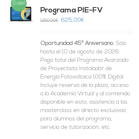
Sale!
Programa PIE-FV
O
El
El
625,00
€
1.250,00
€
precio
precio
ES
original
actual
Oportunidad 45º Aniversario.
Sólo
era:
es:
hasta el 10 de agosto de 2026.
1.250,00€.
625,00€.
Pago total del Programa Avanzado
de Proyectista Instalador de
Energía Fotovoltaica 100% Digital.
Incluye reserva de la plaza, acceso
a la Academia Virtual y al contenido
disponible en esta, asistencia a las
masterclass en directo exclusivas
para alumnos del programa,
servicio de tutorización, etc.