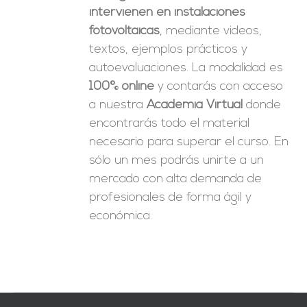
intervienen en instalaciones
fotovoltaicas
, mediante videos,
textos, ejemplos prácticos y
autoevaluaciones. La modalidad es
100% online
y contarás con acceso
a nuestra
Academia Virtual
donde
encontrarás todo el material
necesario para superar el curso. En
sólo un mes podrás unirte a un
mercado con alta demanda de
profesionales de forma ágil y
económica.