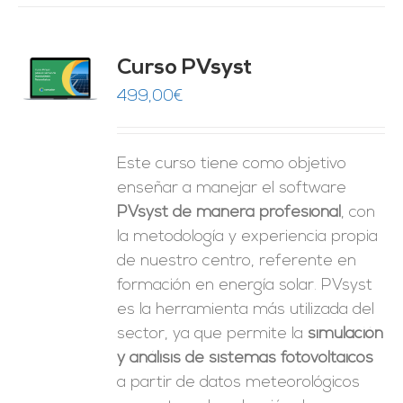
ado
Curso PVsyst
0
de 5
O
499,00
€
ES
Este curso tiene como objetivo
enseñar a manejar el software
PVsyst de manera profesional
, con
la metodología y experiencia propia
de nuestro centro, referente en
formación en energía solar. PVsyst
es la herramienta más utilizada del
sector, ya que permite la
simulación
y análisis de sistemas fotovoltaicos
a partir de datos meteorológicos