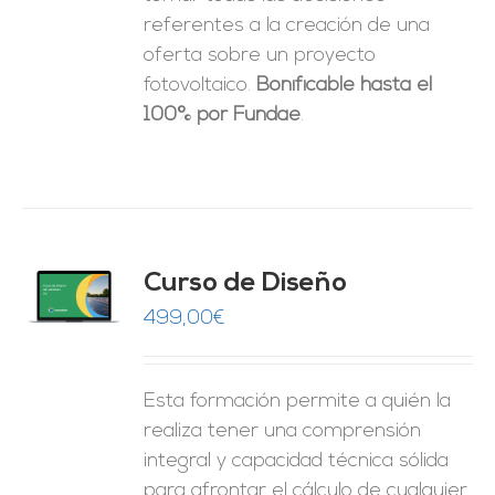
referentes a la creación de una
oferta sobre un proyecto
fotovoltaico.
Bonificable hasta el
100% por Fundae
.
do
Curso de Diseño
de 5
O
499,00
€
ES
Esta formación permite a quién la
realiza tener una comprensión
integral y capacidad técnica sólida
para afrontar el cálculo de cualquier