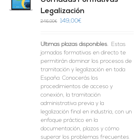
Jornadas Formativas
O
Legalización
ES
El
El
149,00
€
246,00
€
precio
precio
original
actual
Últimas plazas disponibles.
Estas
era:
es:
jornadas formativas en directo te
246,00€.
149,00€.
permitirán dominar los procesos de
tramitación y legalización en toda
España. Conocerás los
procedimientos de acceso y
conexión, la tramitación
administrativa previa y la
legalización final en industria, con un
enfoque práctico en la
documentación, plazos y cómo
superar los problemas frecuentes.