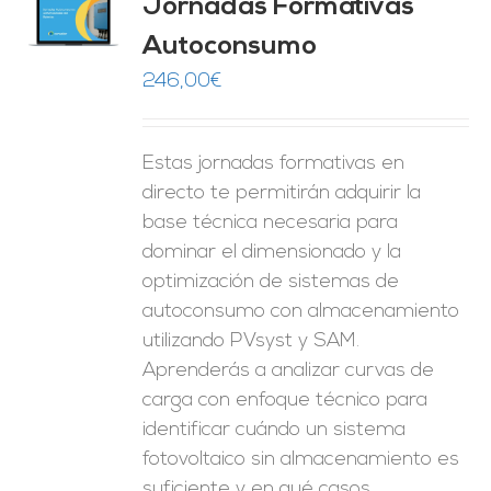
Jornadas Formativas
O
Autoconsumo
ES
246,00
€
Estas jornadas formativas en
directo te permitirán adquirir la
base técnica necesaria para
dominar el dimensionado y la
optimización de sistemas de
autoconsumo con almacenamiento
utilizando PVsyst y SAM.
Aprenderás a analizar curvas de
carga con enfoque técnico para
identificar cuándo un sistema
fotovoltaico sin almacenamiento es
suficiente y en qué casos