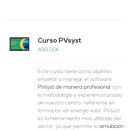
ado
Curso PVsyst
0
de 5
O
499,00
€
ES
Este curso tiene como objetivo
enseñar a manejar el software
PVsyst de manera profesional
, con
la metodología y experiencia propia
de nuestro centro, referente en
formación en energía solar. PVsyst
es la herramienta más utilizada del
sector, ya que permite la
simulación