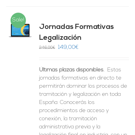
Sale!
Jornadas Formativas
O
Legalización
ES
El
El
149,00
€
246,00
€
precio
precio
original
actual
Últimas plazas disponibles.
Estas
era:
es:
jornadas formativas en directo te
246,00€.
149,00€.
permitirán dominar los procesos de
tramitación y legalización en toda
España. Conocerás los
procedimientos de acceso y
conexión, la tramitación
administrativa previa y la