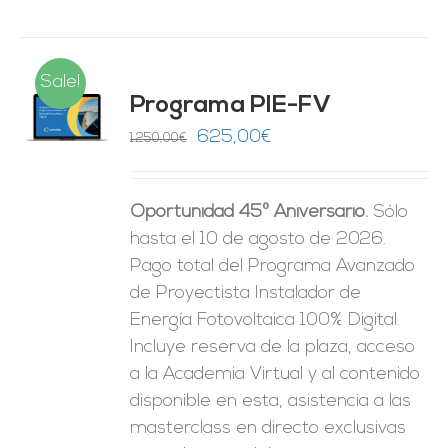
Sale!
Programa PIE-FV
O
El
El
625,00
€
1.250,00
€
precio
precio
ES
original
actual
Oportunidad 45º Aniversario.
Sólo
era:
es:
hasta el 10 de agosto de 2026.
1.250,00€.
625,00€.
Pago total del Programa Avanzado
de Proyectista Instalador de
Energía Fotovoltaica 100% Digital.
Incluye reserva de la plaza, acceso
a la Academia Virtual y al contenido
disponible en esta, asistencia a las
masterclass en directo exclusivas