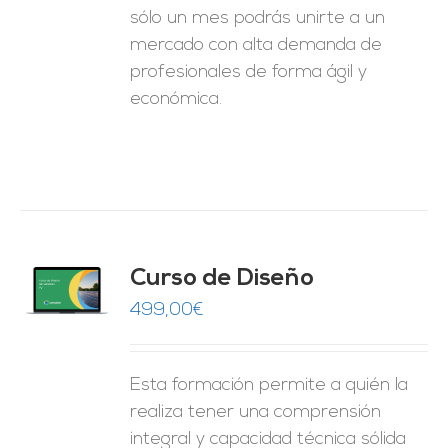
sólo un mes podrás unirte a un
mercado con alta demanda de
profesionales de forma ágil y
económica.
do
Curso de Diseño
de 5
O
499,00
€
ES
Esta formación permite a quién la
realiza tener una comprensión
integral y capacidad técnica sólida