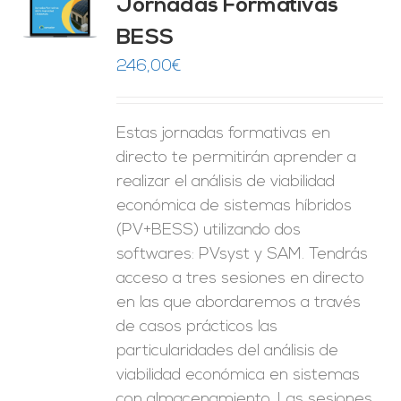
Jornadas Formativas
O
BESS
ES
246,00
€
Estas jornadas formativas en
directo te permitirán aprender a
realizar el análisis de viabilidad
económica de sistemas híbridos
(PV+BESS) utilizando dos
softwares: PVsyst y SAM. Tendrás
acceso a tres sesiones en directo
en las que abordaremos a través
de casos prácticos las
particularidades del análisis de
viabilidad económica en sistemas
con almacenamiento. Las sesiones