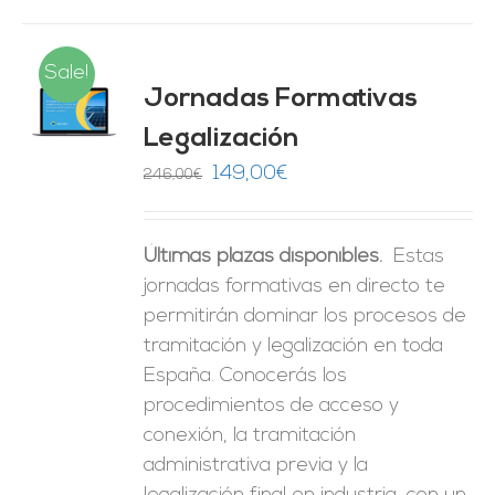
Sale!
Jornadas Formativas
O
Legalización
ES
El
El
149,00
€
246,00
€
precio
precio
original
actual
Últimas plazas disponibles.
Estas
era:
es:
jornadas formativas en directo te
246,00€.
149,00€.
permitirán dominar los procesos de
tramitación y legalización en toda
España. Conocerás los
procedimientos de acceso y
conexión, la tramitación
administrativa previa y la