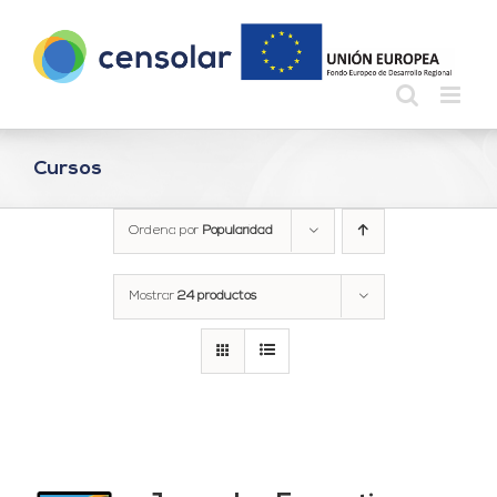
Saltar
al
contenido
Cursos
Ordena por
Popularidad
Mostrar
24 productos