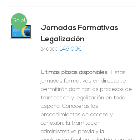
Sale!
Jornadas Formativas
O
Legalización
ES
El
El
149,00
€
246,00
€
precio
precio
original
actual
Últimas plazas disponibles.
Estas
era:
es:
jornadas formativas en directo te
246,00€.
149,00€.
permitirán dominar los procesos de
tramitación y legalización en toda
España. Conocerás los
procedimientos de acceso y
conexión, la tramitación
administrativa previa y la