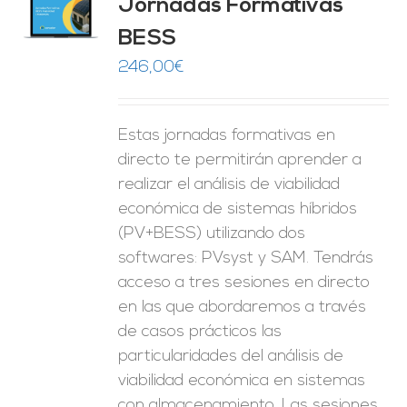
Jornadas Formativas
O
BESS
ES
246,00
€
Estas jornadas formativas en
directo te permitirán aprender a
realizar el análisis de viabilidad
económica de sistemas híbridos
(PV+BESS) utilizando dos
softwares: PVsyst y SAM. Tendrás
acceso a tres sesiones en directo
en las que abordaremos a través
de casos prácticos las
particularidades del análisis de
viabilidad económica en sistemas
con almacenamiento. Las sesiones