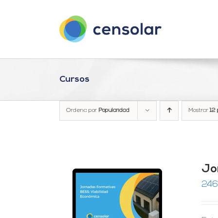
Saltar
al
contenido
Cursos
Ordena por
Popularidad
Mostrar
12 
Jo
246
RRITO
/
LES