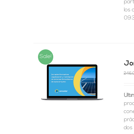
par
los 
09:3
Sale!
Jo
246,
RRITO
/
LES
Últi
pro
cone
prá
dos