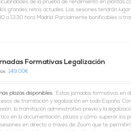
ticularidades de la prueba de rendimiento en plantas c
dos grandes retos actuales. Las sesiones tendrán lugar
0 a 13:30 hora Madrid. Parcialmente bonificables a tr
rnadas Formativas Legalización
El
El
149,00
€
00
€
precio
precio
original
actual
mas plazas disponibles.
Estas jornadas formativas en di
era:
es:
cesos de tramitación y legalización en toda España. C
246,00€.
149,00€.
xión, la tramitación administrativa previa y la legalizac
ctico en la documentación, plazos y cómo superar los 
 sesiones en directo a través de Zoom que te permitir