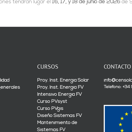
iones tendrán lugar el
16, 17, y 18 de junio de 2026
de 9
CURSOS
CONTACTO
lidad
Proy. Inst. Energía Solar
info@censola
Teléfono: +34
generales
Proy. Inst. Energía FV
Intensivo Energía FV
Curso PVsyst
Curso PVgis
Diseño Sistemas FV
Mantenimiento de
Sistemas FV