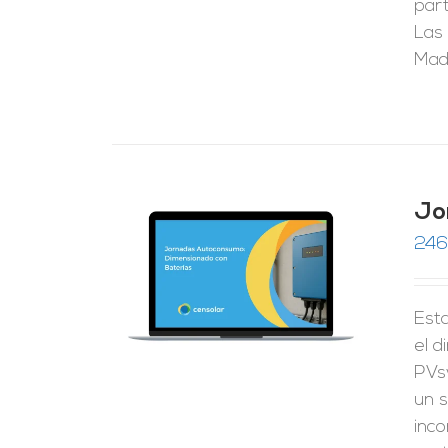
part
Las 
Madr
Jo
246
RRITO
/
LES
Esta
el 
PVs
un s
inco