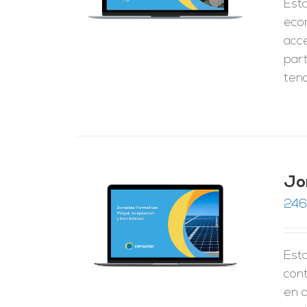
Esta
eco
acc
part
tend
Jo
246
RRITO
/
LES
Esta
cont
en 