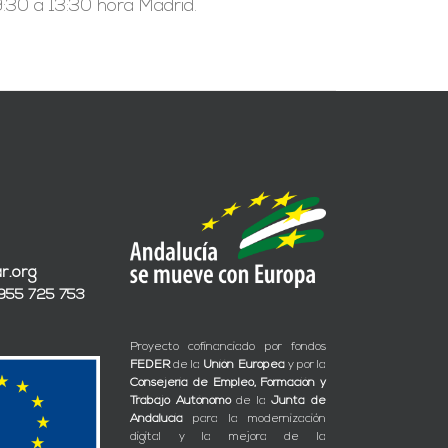
:30 a 13:30 hora Madrid.
r.org
 955 725 753
Proyecto cofinanciado por fondos
FEDER
de la
Unión Europea
y por la
Consejería de Empleo, Formación y
Trabajo Autónomo
de la
Junta de
Andalucía
para la modernización
digital y la mejora de la