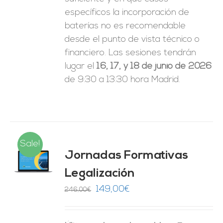
específicos la incorporación de
baterías no es recomendable
desde el punto de vista técnico o
financiero. Las sesiones tendrán
lugar el
16, 17, y 18 de junio de 2026
de 9:30 a 13:30 hora Madrid.
Sale!
Jornadas Formativas
O
Legalización
ES
El
El
149,00
€
246,00
€
precio
precio
original
actual