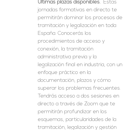
Últimas plazas disponibles.
Estas
era:
es:
jornadas formativas en directo te
246,00€.
149,00€.
permitirán dominar los procesos de
tramitación y legalización en toda
España. Conocerás los
procedimientos de acceso y
conexión, la tramitación
administrativa previa y la
legalización final en industria, con un
enfoque práctico en la
documentación, plazos y cómo
superar los problemas frecuentes.
Tendrás acceso a dos sesiones en
directo a través de Zoom que te
permitirán profundizar en los
esquemas, particularidades de la
tramitación, legalización y gestión