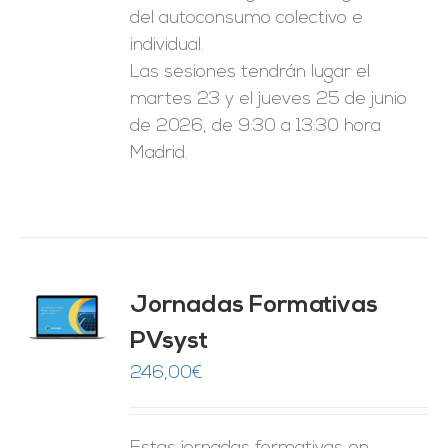
del autoconsumo colectivo e
individual.
Las sesiones tendrán lugar el
martes 23 y el jueves 25 de junio
de 2026, de 9:30 a 13:30 hora
Madrid.
Jornadas Formativas
O
PVsyst
ES
246,00
€