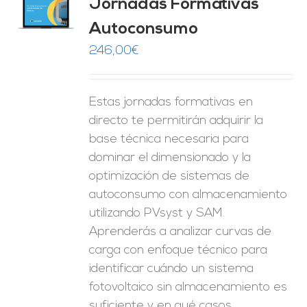
Jornadas Formativas
O
Autoconsumo
ES
246,00
€
Estas jornadas formativas en
directo te permitirán adquirir la
base técnica necesaria para
dominar el dimensionado y la
optimización de sistemas de
autoconsumo con almacenamiento
utilizando PVsyst y SAM.
Aprenderás a analizar curvas de
carga con enfoque técnico para
identificar cuándo un sistema
fotovoltaico sin almacenamiento es
suficiente y en qué casos