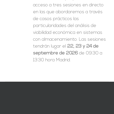
acceso a tres sesiones en directo
en las que abordaremos a través
de casos prácticos las
particularidades del análisis de
viabilidad económica en sistemas
con almacenamiento. Las sesiones
tendrán lugar el
22, 23 y 24 de
septiembre de 2026
de 09:30 a
13:30 hora Madrid.