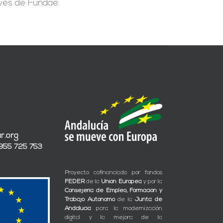
avés de Fundae.
r.org
 955 725 753
Proyecto cofinanciado por fondos
FEDER
de la
Unión Europea
y por la
Consejería de Empleo, Formación y
Trabajo Autónomo
de la
Junta de
Andalucía
para la modernización
digital y la mejora de la