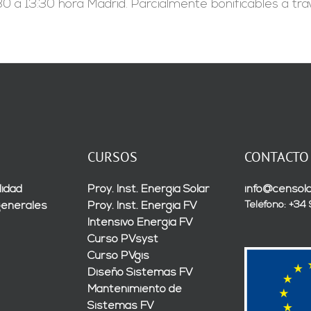
0 a 13:30 hora Madrid. Parcialmente bonificables a tr
CURSOS
CONTACTO
lidad
Proy. Inst. Energía Solar
info@censola
Teléfono: +34
generales
Proy. Inst. Energía FV
Intensivo Energía FV
Curso PVsyst
Curso PVgis
Diseño Sistemas FV
Mantenimiento de
Sistemas FV