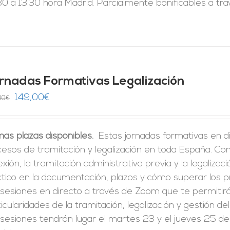
0 a 13:30 hora Madrid. Parcialmente bonificables a tr
rnadas Formativas Legalización
El
El
149,00
€
00
€
precio
precio
original
actual
mas plazas disponibles.
Estas jornadas formativas en di
era:
es:
cesos de tramitación y legalización en toda España. C
246,00€.
149,00€.
xión, la tramitación administrativa previa y la legalizac
ctico en la documentación, plazos y cómo superar los 
 sesiones en directo a través de Zoom que te permitir
icularidades de la tramitación, legalización y gestión de
sesiones tendrán lugar el martes 23 y el jueves 25 de