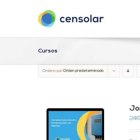
Saltar
al
contenido
Cursos
Ordena por
Orden predeterminado
Jo
246
RRITO
/
LES