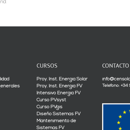
id.
CURSOS
CONTACTO
lidad
Proy. Inst. Energía Solar
info@censola
Teléfono: +34
generales
Proy. Inst. Energía FV
Intensivo Energía FV
Curso PVsyst
Curso PVgis
Diseño Sistemas FV
Mantenimiento de
Sistemas FV