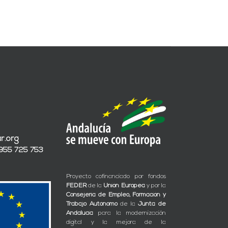
r.org
 955 725 753
Proyecto cofinanciado por fondos
FEDER
de la
Unión Europea
y por la
Consejería de Empleo, Formación y
Trabajo Autónomo
de la
Junta de
Andalucía
para la modernización
digital y la mejora de la