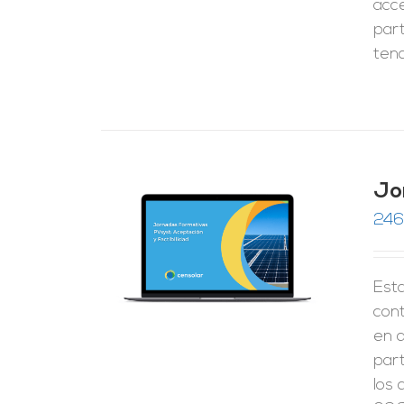
acc
part
tend
Jo
246
RRITO
/
LES
Esta
cont
en 
par
los 