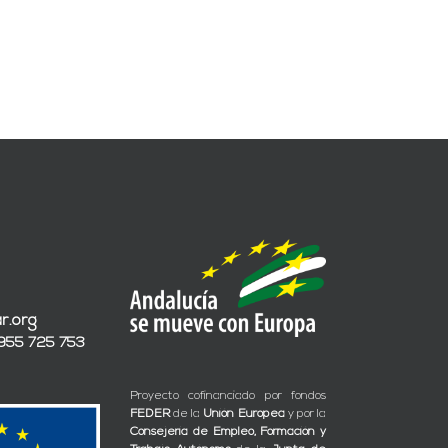
r.org
 955 725 753
Proyecto cofinanciado por fondos
FEDER
de la
Unión Europea
y por la
Consejería de Empleo, Formación y