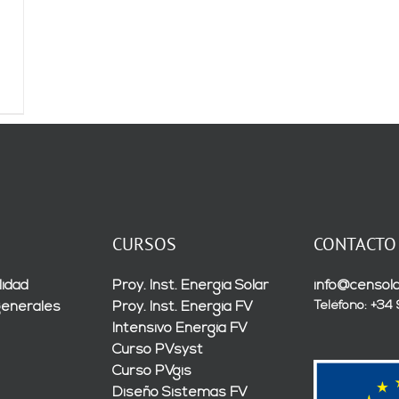
CURSOS
CONTACTO
lidad
Proy. Inst. Energía Solar
info@censola
Teléfono: +34
generales
Proy. Inst. Energía FV
Intensivo Energía FV
Curso PVsyst
Curso PVgis
Diseño Sistemas FV