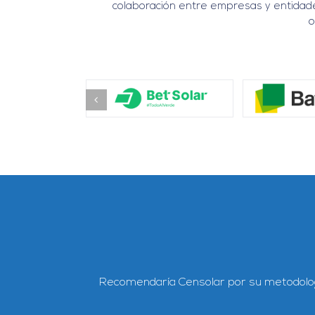
colaboración entre empresas y entidades 
o
to para
resolver
las
dudas que
Un
curso muy recom