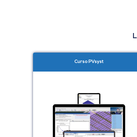
L
Curso PVsyst