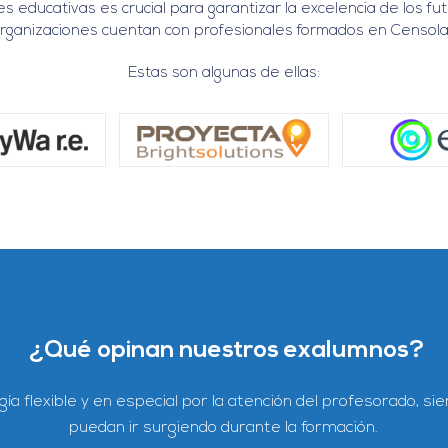
educativas es crucial para garantizar la excelencia de los futu
rganizaciones cuentan con profesionales formados en Censola
Estas son algunas de ellas:
¿Qué opinan nuestros exalumnos?
endable
y de
calidad
para profundizar en el uso del
software
energía solar.